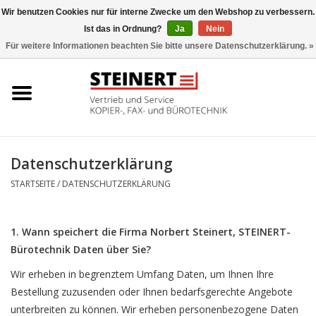
Wir benutzen Cookies nur für interne Zwecke um den Webshop zu verbessern.
Ist das in Ordnung?
Ja
Nein
0 Artikel - €0,00
Für weitere Informationen beachten Sie bitte unsere Datenschutzerklärung. »
Startseite
Büromaschinen- Service
UTAX Druckmaschinen
Datenschutzerklärung
STARTSEITE
/
DATENSCHUTZERKLÄRUNG
Toner
Büromaschinen
1. Wann speichert die Firma Norbert Steinert, STEINERT-
Bürotechnik Daten über Sie?
Marken
Wir erheben in begrenztem Umfang Daten, um Ihnen Ihre
Bestellung zuzusenden oder Ihnen bedarfsgerechte Angebote
unterbreiten zu können. Wir erheben personenbezogene Daten