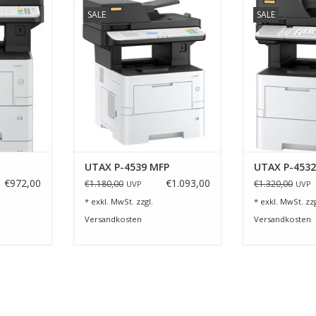
P-4532 MFP
Multifunktionsgerät UTAX P-4539
UTAX P-
SALE
SALE
MFP
NZUFÜGEN
ZUM WARENKO
ZUM WARENKORB HINZUFÜGEN
UTAX P-4539 MFP
UTAX P-4532
€972,00
€1.093,00
€1.180,00
€1.320,00
UVP
UVP
* exkl. MwSt. zzgl.
* exkl. MwSt. zzg
Versandkosten
Versandkosten