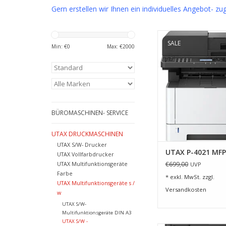
Gern erstellen wir Ihnen ein individuelles Angebot- zu
Mit dem P-4021MFP 
SALE
jederzeit Herr der 
Min: €
0
Max: €
2000
können drucken, kopi
Farbe scanne
ZUM WARENKORB HI
BÜROMASCHINEN- SERVICE
UTAX DRUCKMASCHINEN
UTAX S/W- Drucker
UTAX P-4021 MFP
UTAX Vollfarbdrucker
UTAX Multifunktionsgeräte
€699,00
UVP
Farbe
* exkl. MwSt. zzgl.
UTAX Multifunktionsgeräte s /
Versandkosten
w
UTAX S/W-
Multifunktionsgeräte DIN A3
UTAX S/W -