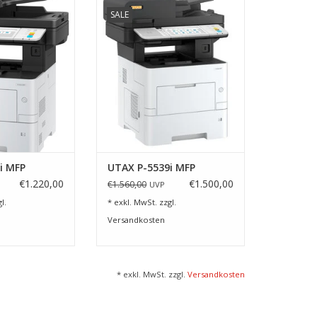
4532i MFP
UTAX P-5539i MFP
SALE
RB HINZUFÜGEN
ZUM WARENKORB HINZUFÜGEN
i MFP
UTAX P-5539i MFP
€1.220,00
€1.500,00
€1.560,00
UVP
l.
* exkl. MwSt. zzgl.
Versandkosten
* exkl. MwSt. zzgl.
Versandkosten