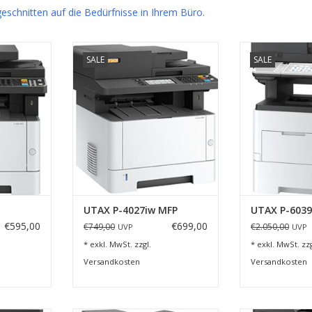
geschnitten auf die Bedürfnisse in Ihrem Büro.
sind Sie
Er druckt und kopiert mit bis zu
Neu, schnell
SALE
SALE
Lage. Sie
40 DIN-A4-Seiten/Minute, scannt
Multifunktionsg
eren und in
sogar in Farbe und faxt – und das
M
n.
alles in höchster Qualität!
ZUM WARENKO
NZUFÜGEN
ZUM WARENKORB HINZUFÜGEN
UTAX P-4027iw MFP
UTAX P-6039
€595,00
€699,00
€749,00
€2.050,00
UVP
UVP
* exkl. MwSt. zzgl.
* exkl. MwSt. zzg
Versandkosten
Versandkosten