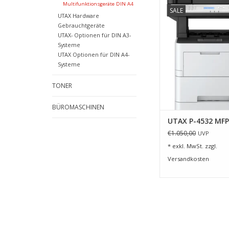
Multifunktionsgerät 
Multifunktionsgeräte DIN A4
SALE
UTAX Hardware
ZUM WARENKORB HI
Gebrauchtgeräte
UTAX- Optionen für DIN A3-
Systeme
UTAX Optionen für DIN A4-
Systeme
TONER
BÜROMASCHINEN
UTAX P-4532 MFP
€1.050,00
UVP
* exkl. MwSt. zzgl.
Versandkosten