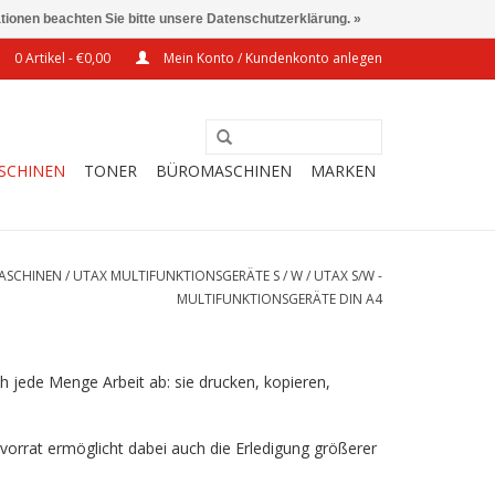
ationen beachten Sie bitte unsere Datenschutzerklärung. »
0 Artikel - €0,00
Mein Konto / Kundenkonto anlegen
SCHINEN
TONER
BÜROMASCHINEN
MARKEN
ASCHINEN
/
UTAX MULTIFUNKTIONSGERÄTE S / W
/
UTAX S/W -
MULTIFUNKTIONSGERÄTE DIN A4
ch jede Menge Arbeit ab: sie drucken, kopieren,
vorrat ermöglicht dabei auch die Erledigung größerer