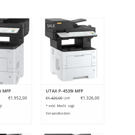
, sicher - das
4 in 1 Multifunktionsgerät mit
SALE
erät UTAX P-6039i
einer Geschwindigkeit von 45
FP
Seiten/ Minute
RB HINZUFÜGEN
ZUM WARENKORB HINZUFÜGEN
i MFP
UTAX P-4539i MFP
€1.952,00
€1.326,00
€1.420,00
UVP
l.
* exkl. MwSt. zzgl.
Versandkosten