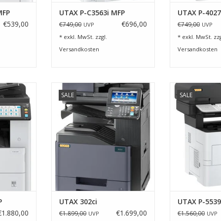
MFP
UTAX P-C3563i MFP
UTAX P-4027
€539,00
€696,00
€749,00
€749,00
UVP
UVP
* exkl. MwSt. zzgl.
* exkl. MwSt. zzg
Versandkosten
Versandkosten
DIN-A3-
Mit dem 302ci weht ein frischer
UTAX P-
SALE
SALE
ietet alles,
Wind durch Ihr Büro, denn er
ZUM WARENKO
edigung und
druckt und scannt mit
äglichen
berauschenden 30 DIN-A4-
cht.
Seiten/Min. und das in Farbe und
schwarz/weiß!
NZUFÜGEN
ZUM WARENKORB HINZUFÜGEN
P
UTAX 302ci
UTAX P-5539
€1.880,00
€1.699,00
€1.899,00
€1.560,00
UVP
UVP