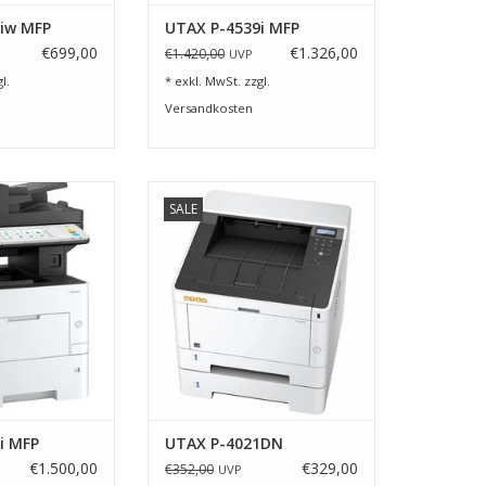
iw MFP
UTAX P-4539i MFP
€699,00
€1.326,00
€1.420,00
UVP
l.
* exkl. MwSt. zzgl.
Versandkosten
5539i MFP
UTAX P-4021DN Laserdrucker mit
SALE
Duplex und Netzwerkkarte
RB HINZUFÜGEN
ZUM WARENKORB HINZUFÜGEN
i MFP
UTAX P-4021DN
€1.500,00
€329,00
€352,00
UVP