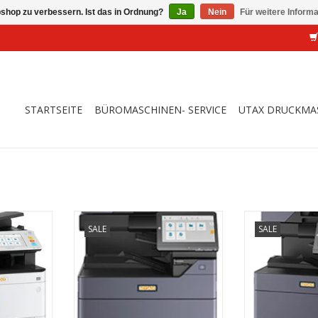
shop zu verbessern. Ist das in Ordnung?
Ja
Nein
Für weitere Inform
STARTSEITE
BÜROMASCHINEN- SERVICE
UTAX DRUCKMA
cannen und
UTAX 3509ci
25 DIN A4- Seit
SALE
SALE
zient und
höchster Qualit
ZUM WARENKORB HINZUFÜGEN
Fa
NZUFÜGEN
ZUM WARENKO