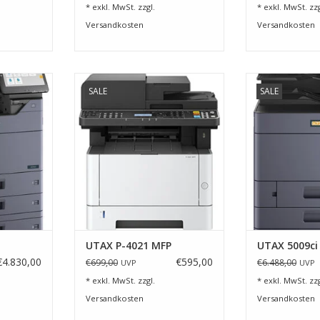
* exkl. MwSt. zzgl.
* exkl. MwSt. zzg
Versandkosten
Versandkosten
i
Mit dem P-4021MFP sind Sie
Schnelle Druc
SALE
SALE
jederzeit Herr der Lage. Sie
kom
NZUFÜGEN
können drucken, kopieren und in
Endverarbeitun
Farbe scannen.
und zunehmend
im Digitalisi
ZUM WARENKORB HINZUFÜGEN
ZUM WARENKO
UTAX P-4021 MFP
UTAX 5009ci
€4.830,00
€595,00
€699,00
€6.488,00
UVP
UVP
* exkl. MwSt. zzgl.
* exkl. MwSt. zzg
Versandkosten
Versandkosten