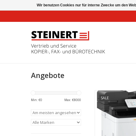
Wir benutzen Cookies nur für interne Zwecke um den Web
Angebote
Kopieren, Drucken, S
SALE
Faxen, schnell, effi
Min: €
0
Max: €
8000
sicher
ZUM WARENKORB HI