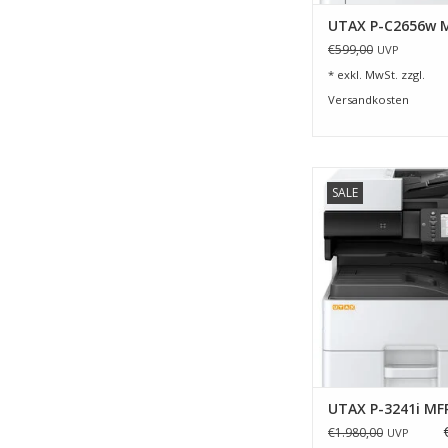
UTAX P-C2656w 
€599,00
UVP
* exkl. MwSt. zzgl.
Versandkosten
Dieses kompakte 
SALE
Multifunktionssystem b
was ein Team zur Erl
Erleichterung der t
Aufgaben brau
ZUM WARENKORB HI
UTAX P-3241i MF
€1.980,00
UVP