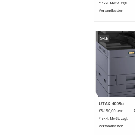
* exkl. MwSt. zzgl.
Versandkosten
UTAX 4009c
SALE
ZUM WARENKORB HI
UTAX 4009ci
€5.150,00
UVP
* exkl. MwSt. zzgl.
Versandkosten