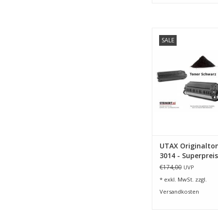
Toner für UTAX P-6
SALE
40.000 Seit
ZUM WARENKORB HI
UTAX Originalton
3014 - Superpreis
€174,00
UVP
* exkl. MwSt. zzgl.
Versandkosten