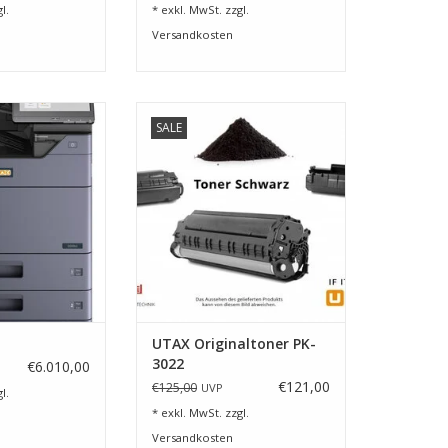
l.
* exkl. MwSt. zzgl.
Versandkosten
kverarbeitung,
PK-3022 für UTAX P-5534DN und
SALE
plexe
P-5539iMFP.
gsmöglichkeiten
ZUM WARENKORB HINZUFÜGEN
e Vereinfachung
erungsprozess.
RB HINZUFÜGEN
UTAX Originaltoner PK-
3022
€6.010,00
€121,00
€125,00
UVP
l.
* exkl. MwSt. zzgl.
Versandkosten