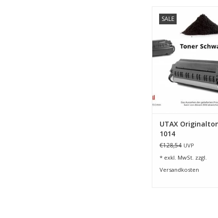
Toner für UTAX P-4
SALE
4026w MF
ZUM WARENKORB HI
UTAX Originalton
1014
€128,54
UVP
* exkl. MwSt. zzgl.
Versandkosten