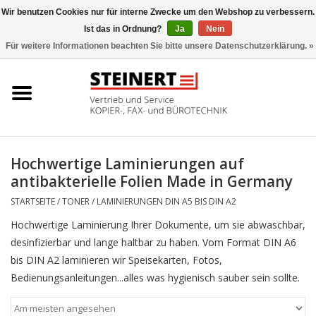
Wir benutzen Cookies nur für interne Zwecke um den Webshop zu verbessern.
Ist das in Ordnung?
Ja
Nein
0 Artikel - €0,00
Für weitere Informationen beachten Sie bitte unsere Datenschutzerklärung. »
Startseite
Büromaschinen- Service
UTAX Druckmaschinen
Hochwertige Laminierungen auf
antibakterielle Folien Made in Germany
Toner
STARTSEITE
/
TONER
/
LAMINIERUNGEN DIN A5 BIS DIN A2
Hochwertige Laminierung Ihrer Dokumente, um sie abwaschbar,
Büromaschinen
desinfizierbar und lange haltbar zu haben. Vom Format DIN A6
bis DIN A2 laminieren wir Speisekarten, Fotos,
Marken
Bedienungsanleitungen...alles was hygienisch sauber sein sollte.