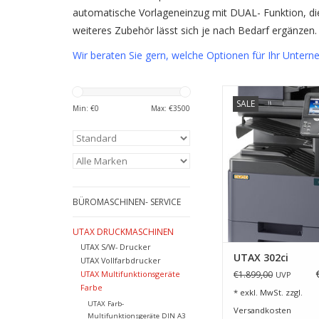
automatische Vorlageneinzug mit DUAL- Funktion, die 
weiteres Zubehör lässt sich je nach Bedarf ergänzen.
Wir beraten Sie gern, welche Optionen für Ihr Untern
Mit dem 302ci weht e
SALE
Wind durch Ihr Büro
Min: €
0
Max: €
3500
druckt und scan
berauschenden 30
Seiten/Min. und das i
schwarz/wei
ZUM WARENKORB HI
BÜROMASCHINEN- SERVICE
UTAX DRUCKMASCHINEN
UTAX S/W- Drucker
UTAX 302ci
UTAX Vollfarbdrucker
UTAX Multifunktionsgeräte
€1.899,00
UVP
Farbe
* exkl. MwSt. zzgl.
UTAX Farb-
Versandkosten
Multifunktionsgeräte DIN A3