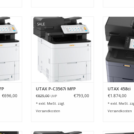
 Scannen
Kopieren, Drucken, Scannen und
Farbkopierer
SALE
max. DIN A4
Faxen, schnell, effizient und
Farbdrucker, Fa
glas
sicher
Seiten pro Minut
NZUFÜGEN
ZUM WARENKORB HINZUFÜGEN
ZUM WARENKO
FP
UTAX P-C3567i MFP
UTAX 458ci
€696,00
€793,00
€1.874,00
€825,00
UVP
* exkl. MwSt. zzgl.
* exkl. MwSt. zzg
Versandkosten
Versandkosten
essionellen
Farbmultifunktionsgerät P-C4067i
Hohe Si