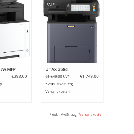
SALE
ndes Arbeiten
S/W, bis zu 100 Bildseiten/ Minute
scannen
RB HINZUFÜGEN
ZUM WARENKORB HINZUFÜGEN
57w MFP
UTAX 358ci
€398,00
€1.749,00
€1.849,00
UVP
l.
* exkl. MwSt. zzgl.
Versandkosten
* exkl. MwSt. zzgl.
Versandkosten