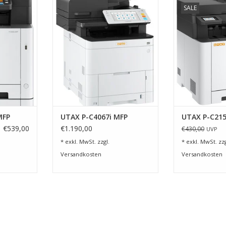
SALE
!
MFP - kopieren, drucken, scanne
umweltschone
und faxen
NZUFÜGEN
ZUM WARENKO
ZUM WARENKORB HINZUFÜGEN
MFP
UTAX P-C4067i MFP
UTAX P-C21
€539,00
€1.190,00
€430,00
UVP
* exkl. MwSt. zzgl.
* exkl. MwSt. zzg
Versandkosten
Versandkosten