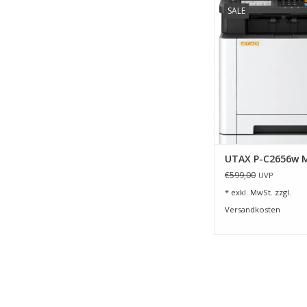
SALE
Ergebnissen
ZUM WARENKORB HI
UTAX P-C2656w 
€599,00
UVP
* exkl. MwSt. zzgl.
Versandkosten