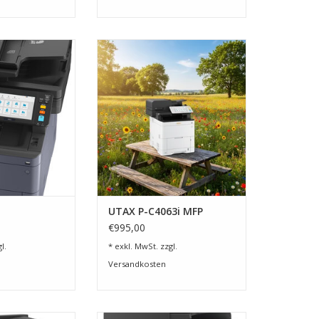
, Farbscanner,
UTAX P-C4063i MFP
x mit 45 DIN A4-
ZUM WARENKORB HINZUFÜGEN
e in Farbe u. S/W
RB HINZUFÜGEN
UTAX P-C4063i MFP
€995,00
l.
* exkl. MwSt. zzgl.
Versandkosten
cherheit,
35 DIN A4- Seiten in Farbe und