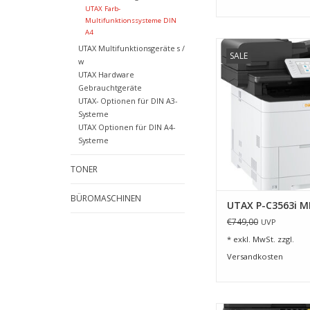
UTAX Farb-
Multifunktionssysteme DIN
A4
Kopieren, Drucken,
UTAX Multifunktionsgeräte s /
SALE
Laser Farbe und s/w 
w
vom Vorlagen
UTAX Hardware
Gebrauchtgeräte
ZUM WARENKORB HI
UTAX- Optionen für DIN A3-
Systeme
UTAX Optionen für DIN A4-
Systeme
TONER
BÜROMASCHINEN
UTAX P-C3563i M
€749,00
UVP
* exkl. MwSt. zzgl.
Versandkosten
Kinderleicht zu prof