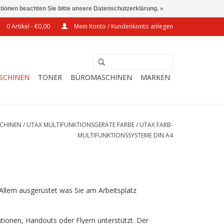
ationen beachten Sie bitte unsere Datenschutzerklärung. »
0 Artikel - €0,00
Mein Konto / Kundenkonto anlegen
SCHINEN
TONER
BÜROMASCHINEN
MARKEN
CHINEN
/
UTAX MULTIFUNKTIONSGERÄTE FARBE
/
UTAX FARB-
MULTIFUNKTIONSSYSTEME DIN A4
Allem ausgerüstet was Sie am Arbeitsplatz
ationen, Handouts oder Flyern unterstützt. Der