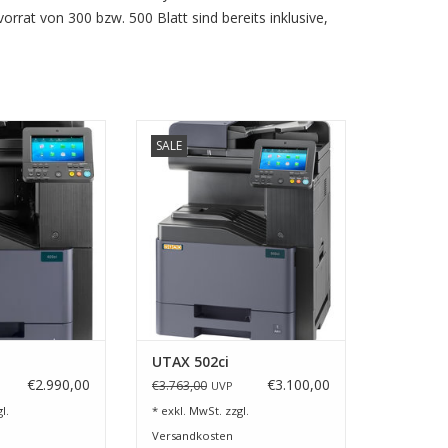
rat von 300 bzw. 500 Blatt sind bereits inklusive,
IN A4- System,
Zeit ist kostbar. Darum sollten Sie
SALE
 Wünsche offen
sie optimal nutzen – am besten
beitung wie bei
mithilfe unseres DIN-A4-Farb-
ortieren, Lochen,
Multifunktionssystems 502ci.
 kein Problem.
ZUM WARENKORB HINZUFÜGEN
RB HINZUFÜGEN
UTAX 502ci
€2.990,00
€3.100,00
€3.763,00
UVP
l.
* exkl. MwSt. zzgl.
Versandkosten