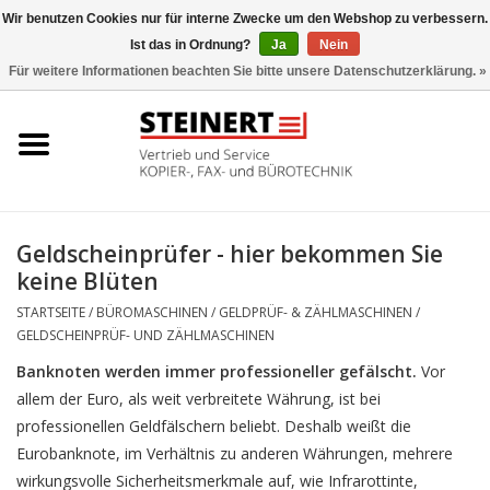
Wir benutzen Cookies nur für interne Zwecke um den Webshop zu verbessern.
Ist das in Ordnung?
Ja
Nein
0 Artikel - €0,00
Für weitere Informationen beachten Sie bitte unsere Datenschutzerklärung. »
Startseite
Büromaschinen- Service
UTAX Druckmaschinen
Geldscheinprüfer - hier bekommen Sie
keine Blüten
Toner
STARTSEITE
/
BÜROMASCHINEN
/
GELDPRÜF- & ZÄHLMASCHINEN
/
GELDSCHEINPRÜF- UND ZÄHLMASCHINEN
Büromaschinen
Banknoten werden immer professioneller gefälscht.
Vor
allem der Euro, als weit verbreitete Währung, ist bei
Marken
professionellen Geldfälschern beliebt. Deshalb weißt die
Eurobanknote, im Verhältnis zu anderen Währungen, mehrere
wirkungsvolle Sicherheitsmerkmale auf, wie Infrarottinte,