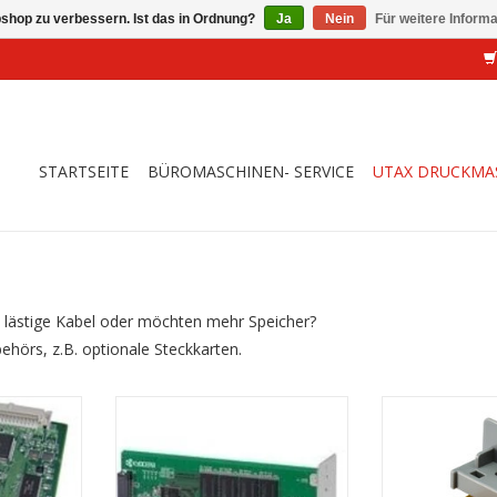
shop zu verbessern. Ist das in Ordnung?
Ja
Nein
Für weitere Inform
STARTSEITE
BÜROMASCHINEN- SERVICE
UTAX DRUCKMA
 lästige Kabel oder möchten mehr Speicher?
ehörs, z.B. optionale Steckkarten.
werkkarte IB
HD-6 Festplatte 32 GB, Solid State
WiFi direkt 
Disk, intern
ZUM WARENKO
NZUFÜGEN
ZUM WARENKORB HINZUFÜGEN