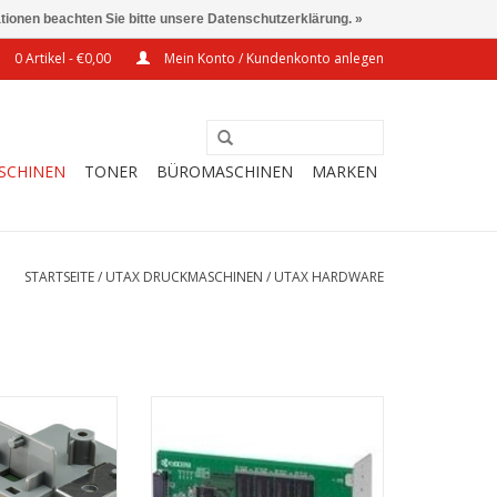
ationen beachten Sie bitte unsere Datenschutzerklärung. »
0 Artikel - €0,00
Mein Konto / Kundenkonto anlegen
SCHINEN
TONER
BÜROMASCHINEN
MARKEN
STARTSEITE
/
UTAX DRUCKMASCHINEN
/
UTAX HARDWARE
Netzwerkkarte
Solid State Disk, interne
Festplatte, 128 GB
RB HINZUFÜGEN
ZUM WARENKORB HINZUFÜGEN