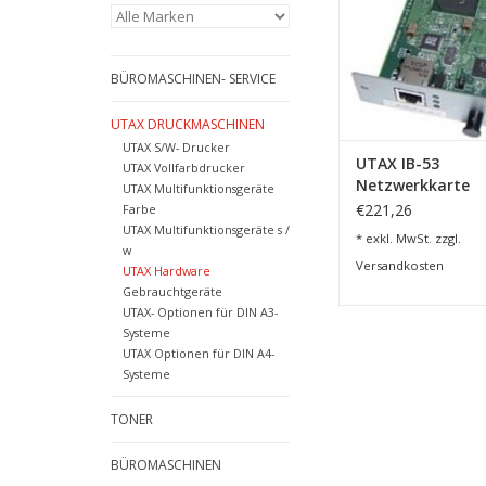
BÜROMASCHINEN- SERVICE
UTAX DRUCKMASCHINEN
UTAX S/W- Drucker
UTAX IB-53
UTAX Vollfarbdrucker
Netzwerkkarte
UTAX Multifunktionsgeräte
€221,26
Farbe
UTAX Multifunktionsgeräte s /
* exkl. MwSt. zzgl.
w
Versandkosten
UTAX Hardware
Gebrauchtgeräte
UTAX- Optionen für DIN A3-
Systeme
UTAX Optionen für DIN A4-
Systeme
TONER
BÜROMASCHINEN