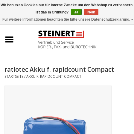
Wir benutzen Cookies nur für interne Zwecke um den Webshop zu verbessern.
Ist das in Ordnung?
Ja
Nein
0 Artikel - €0,00
Für weitere Informationen beachten Sie bitte unsere Datenschutzerklärung. »
Startseite
Büromaschinen- Service
UTAX Druckmaschinen
ratiotec Akku f. rapidcount Compact
STARTSEITE
/
AKKU F. RAPIDCOUNT COMPACT
Toner
Büromaschinen
Marken