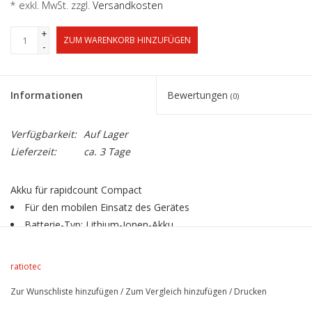
* exkl. MwSt. zzgl.
Versandkosten
+
ZUM WARENKORB HINZUFÜGEN
-
Informationen
Bewertungen
(0)
Verfügbarkeit:
Auf Lager
Lieferzeit:
ca. 3 Tage
Akku für rapidcount Compact
Für den mobilen Einsatz des Gerätes
Batterie-Typ: Lithium-Ionen-Akku
Passend für rapidcount Compact
ratiotec
Zur Wunschliste hinzufügen
/
Zum Vergleich hinzufügen
/
Drucken