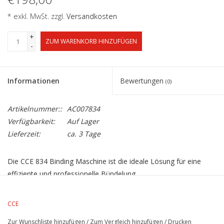
* exkl. MwSt. zzgl.
Versandkosten
+
ZUM WARENKORB HINZUFÜGEN
-
Informationen
Bewertungen
(0)
Artikelnummer::
AC007834
Verfügbarkeit:
Auf Lager
Lieferzeit:
ca. 3 Tage
Die CCE 834 Binding Maschine ist die ideale Lösung für eine
effiziente und professionelle Bündelung
von Banknoten, Gutscheinen und Dokumenten. Mit Hilfe eines
Papierstreifens werden die Bündel fest
CCE
und sicher zusammengehalten, was die Lagerung und den
Zur Wunschliste hinzufügen
/
Zum Vergleich hinzufügen
/
Drucken
Transport deutlich erleichtert.