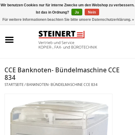
Wir benutzen Cookies nur für interne Zwecke um den Webshop zu verbessern.
Ist das in Ordnung?
Ja
Nein
0 Artikel - €0,00
Für weitere Informationen beachten Sie bitte unsere Datenschutzerklärung. »
Startseite
Büromaschinen- Service
UTAX Druckmaschinen
CCE Banknoten- Bündelmaschine CCE
834
Toner
STARTSEITE
/
BANKNOTEN- BÜNDELMASCHINE CCE 834
Büromaschinen
Marken