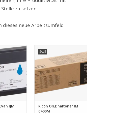
elfen, Ihre Produktivität mit
Stelle zu setzen.
an dieses neue Arbeitsumfeld
n IJM C180F
Originaltoner Magenta für Ricoh
SALE
IM C400
RB HINZUFÜGEN
ZUM WARENKORB HINZUFÜGEN
Cyan IJM
Ricoh Originaltoner IM
C400M