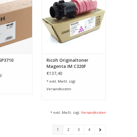
RB HINZUFÜGEN
SP3710
Ricoh Originaltoner
Magenta IM C320F
€137,40
l.
* exkl. MwSt. zzgl.
Versandkosten
* exkl. MwSt. zzgl.
Versandkosten
1
2
3
4