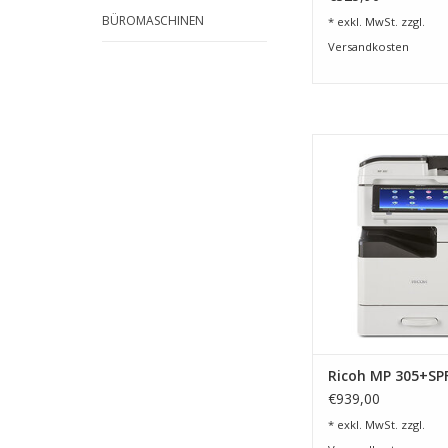
BÜROMASCHINEN
* exkl. MwSt. zzgl.
Versandkosten
Sie benötigen sehr 
Format DIN 
ZUM WARENKORB HI
Ricoh MP 305+SP
€939,00
* exkl. MwSt. zzgl.