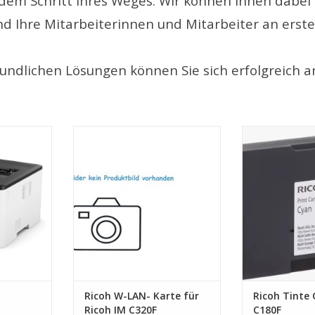
dem Schritt Ihres Weges. Wir können Ihnen dabei h
 Ihre Mitarbeiterinnen und Mitarbeiter an erste 
undlichen Lösungen können Sie sich erfolgreich 
h P 311
W- LAN- Modul
Tinte Cya
IEEE802.11a/b/g/n/ac
NZUFÜGEN
ZUM WARENKO
ZUM WARENKORB HINZUFÜGEN
Ricoh W-LAN- Karte für
Ricoh Tinte 
Ricoh IM C320F
C180F