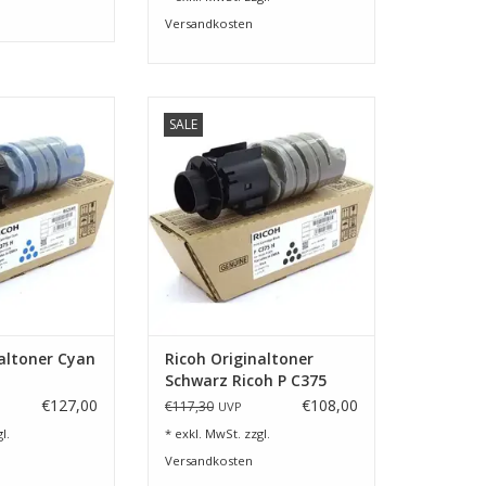
Versandkosten
. Ricoh P C375
Toner schwarz f. Ricoh P C375
SALE
RB HINZUFÜGEN
ZUM WARENKORB HINZUFÜGEN
altoner Cyan
Ricoh Originaltoner
Schwarz Ricoh P C375
€127,00
€108,00
€117,30
UVP
l.
* exkl. MwSt. zzgl.
Versandkosten