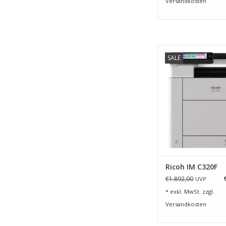
Versandkosten
4 in 1 Farb- Multifun
SALE
ZUM WARENKORB HI
Ricoh IM C320F
€1.892,00
UVP
* exkl. MwSt. zzgl.
Versandkosten