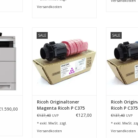
Versandkosten
Versandkosten
ktionsgerät
Toner Magenta f. P C375
Toner Cyan f
SALE
SALE
NZUFÜGEN
ZUM WARENKORB HINZUFÜGEN
ZUM WARENKO
Ricoh Originaltoner
Ricoh Origin
Magenta Ricoh P C375
Ricoh P C375
€1.590,00
€127,00
€137,40
€137,40
UVP
UVP
* exkl. MwSt. zzgl.
* exkl. MwSt. zzg
Versandkosten
Versandkosten