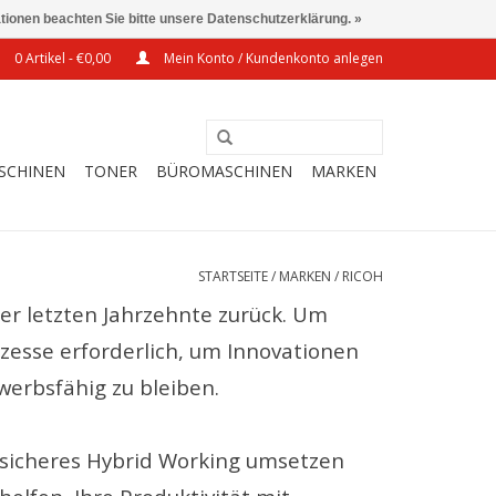
ationen beachten Sie bitte unsere Datenschutzerklärung. »
0 Artikel - €0,00
Mein Konto / Kundenkonto anlegen
SCHINEN
TONER
BÜROMASCHINEN
MARKEN
STARTSEITE
/
MARKEN
/
RICOH
er letzten Jahrzehnte zurück. Um
ozesse erforderlich, um Innovationen
werbsfähig zu bleiben.
 sicheres Hybrid Working umsetzen