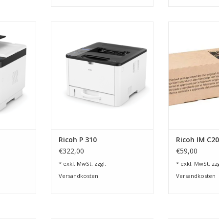
Ricoh M 320
32 DIN A4- Seiten pro Minute mit
Toner Schwar
1.200 dpi Auflösung
C2000 
NZUFÜGEN
ZUM WARENKORB HINZUFÜGEN
ZUM WARENKO
Ricoh P 310
Ricoh IM C2
€322,00
€59,00
* exkl. MwSt. zzgl.
* exkl. MwSt. zzg
Versandkosten
Versandkosten