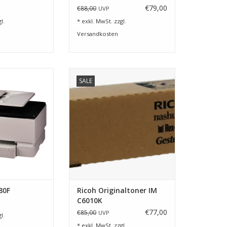
€79,00
€88,00
UVP
l.
* exkl. MwSt. zzgl.
Versandkosten
tionsgerät für das
Toner schwarz für Ricoh IM C
SALE
Office
4510A, 5510A und 6010
RB HINZUFÜGEN
ZUM WARENKORB HINZUFÜGEN
80F
Ricoh Originaltoner IM
C6010K
€77,00
€85,00
UVP
l.
* exkl. MwSt. zzgl.