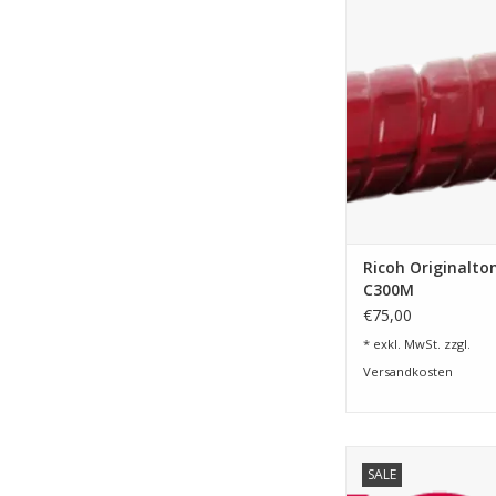
Originaltoner Magent
IM C300
ZUM WARENKORB HI
Ricoh Originalto
C300M
€75,00
* exkl. MwSt. zzgl.
Versandkosten
Toner Cyan für Ricoh
SALE
5510A und 6