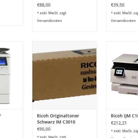
€88,00
€39,50
* exkl. MwSt. zzgl.
* exkl. MwSt. zzg
Versandkosten
Versandkosten
selten das
Toner Schwarz für Ricoh IM
4 in 1 Multifunk
A3?
C3010/ 3510
Home 
NZUFÜGEN
ZUM WARENKORB HINZUFÜGEN
ZUM WARENKO
F
Ricoh Originaltoner
Ricoh IJM C1
Schwarz IM C3010
€212,21
€90,00
* exkl. MwSt. zzg
* exkl. MwSt. zzgl.