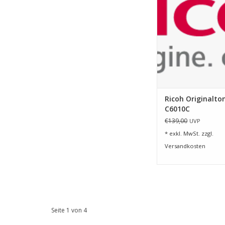
ZUM WARENKORB HI
Ricoh Originalto
C6010C
€139,00
UVP
* exkl. MwSt. zzgl.
Versandkosten
Seite 1 von 4