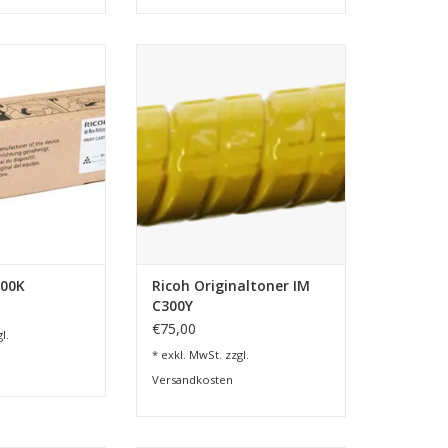
z für Ricoh IM
Toner Gelb für Ricoh IM C300
(841311)
ZUM WARENKORB HINZUFÜGEN
RB HINZUFÜGEN
000K
Ricoh Originaltoner IM
C300Y
€75,00
l.
* exkl. MwSt. zzgl.
Versandkosten