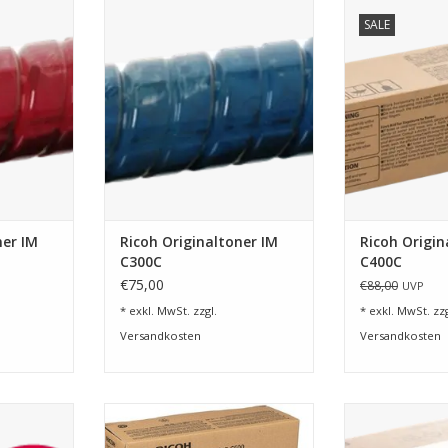
a für Ricoh
Originaltoner Cyan für Ricoh IM
Toner Cyan fü
SALE
C300
ZUM WARENKO
NZUFÜGEN
ZUM WARENKORB HINZUFÜGEN
ner IM
Ricoh Originaltoner IM
Ricoh Origin
C300C
C400C
€75,00
€88,00
UVP
* exkl. MwSt. zzgl.
* exkl. MwSt. zzg
Versandkosten
Versandkosten
 IM C4510A,
Toner Schwarz f.Ricoh PC600
Toner für Las
010
P
ZUM WARENKORB HINZUFÜGEN