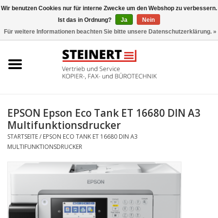
Wir benutzen Cookies nur für interne Zwecke um den Webshop zu verbessern.
Ist das in Ordnung?
Ja
Nein
0 Artikel - €0,00
Für weitere Informationen beachten Sie bitte unsere Datenschutzerklärung. »
Startseite
Büromaschinen- Service
UTAX Druckmaschinen
EPSON Epson Eco Tank ET 16680 DIN A3
Multifunktionsdrucker
Toner
STARTSEITE
/
EPSON ECO TANK ET 16680 DIN A3
MULTIFUNKTIONSDRUCKER
Büromaschinen
Marken