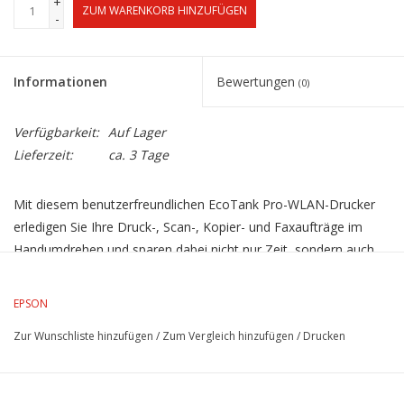
+
ZUM WARENKORB HINZUFÜGEN
-
Informationen
Bewertungen
(0)
Verfügbarkeit:
Auf Lager
Lieferzeit:
ca. 3 Tage
Mit diesem benutzerfreundlichen EcoTank Pro-WLAN-Drucker
erledigen Sie Ihre Druck-, Scan-, Kopier- und Faxaufträge im
Handumdrehen und sparen dabei nicht nur Zeit, sondern auch
Geld durch sensationell niedrige Seitenkosten und
stromsparende Heat-Free Technology. Dank hoher Druck- und
EPSON
Scangeschwindigkeiten sind Druckaufträge im DIN-A3- und DIN-
Zur Wunschliste hinzufügen
/
Zum Vergleich hinzufügen
/
Drucken
A4-Format schnell erledigt. Zur Steigerung Ihrer Effizienz bietet
Epson eine Vielzahl an Softwarelösungen, die sich aufgrund der
„Open-Platform“-Fähigkeit nahtlos in Ihre bestehende IT-