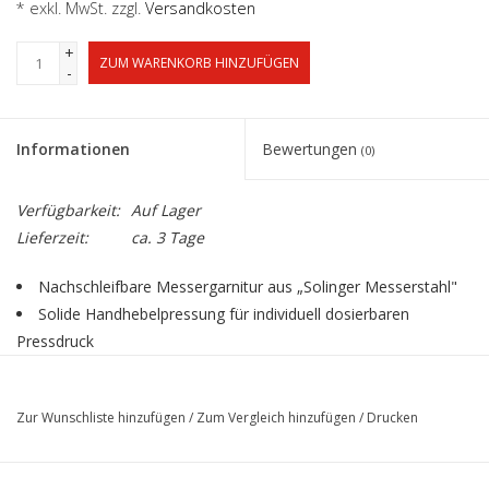
* exkl. MwSt. zzgl.
Versandkosten
+
ZUM WARENKORB HINZUFÜGEN
-
Informationen
Bewertungen
(0)
Verfügbarkeit:
Auf Lager
Lieferzeit:
ca. 3 Tage
Nachschleifbare Messergarnitur aus „Solinger Messerstahl"
Solide Handhebelpressung für individuell dosierbaren
Pressdruck
Robuste Ganzmetall-Konstruktion, Gummifüße für sicheren
Stand
Zur Wunschliste hinzufügen
/
Zum Vergleich hinzufügen
/
Drucken
Stufenlos verstellbarer Rückanschlag mit Feststellschraube
DIN-Formate und verschiedene Winkelmarkierungen auf dem
Schneidetisch