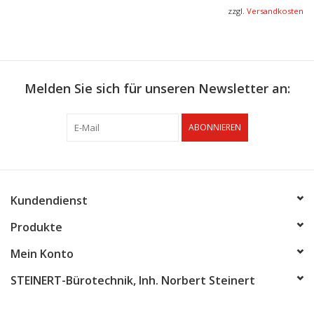
Besonders stabiles Messerlager aus Aluminiumguss
zzgl.
Versandkosten
Zweifach gelagerte Messerachse für präzise Schnitte
Made in Germany
Melden Sie sich für unseren Newsletter an:
ABONNIEREN
Kundendienst
Produkte
Mein Konto
STEINERT-Bürotechnik, Inh. Norbert Steinert