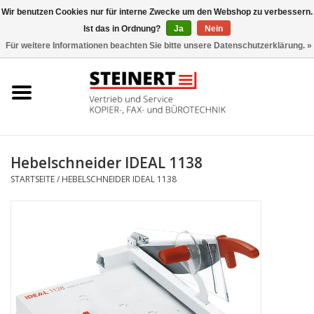
Wir benutzen Cookies nur für interne Zwecke um den Webshop zu verbessern.
Ist das in Ordnung?
Ja
Nein
0 Artikel - €0,00
Für weitere Informationen beachten Sie bitte unsere Datenschutzerklärung. »
Startseite
Büromaschinen- Service
UTAX Druckmaschinen
Hebelschneider IDEAL 1138
STARTSEITE
/
HEBELSCHNEIDER IDEAL 1138
Toner
Büromaschinen
Marken