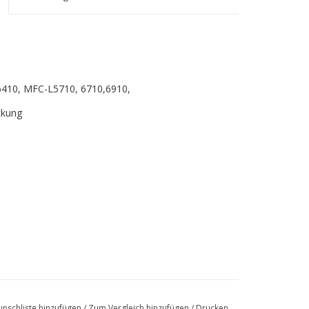
6410, MFC-L5710, 6710,6910,
ckung
nschliste hinzufügen
/
Zum Vergleich hinzufügen
/
Drucken