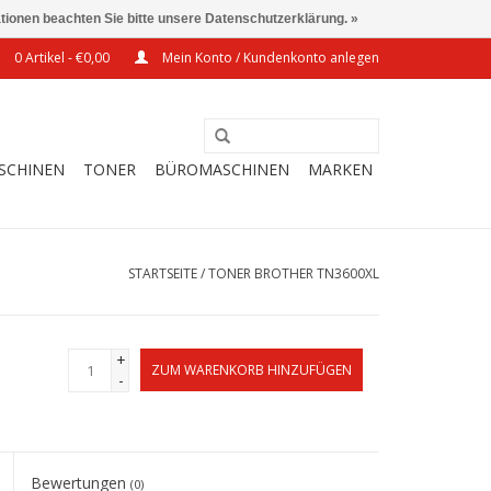
ationen beachten Sie bitte unsere Datenschutzerklärung. »
0 Artikel - €0,00
Mein Konto / Kundenkonto anlegen
SCHINEN
TONER
BÜROMASCHINEN
MARKEN
STARTSEITE
/
TONER BROTHER TN3600XL
+
ZUM WARENKORB HINZUFÜGEN
-
Bewertungen
(0)