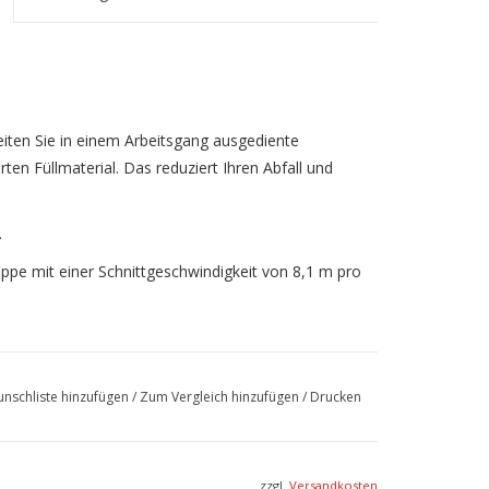
iten Sie in einem Arbeitsgang ausgediente
en Füllmaterial. Das reduziert Ihren Abfall und
.
ppe mit einer Schnittgeschwindigkeit von 8,1 m pro
chinen | Verpacken | HSM
nschliste hinzufügen
/
Zum Vergleich hinzufügen
/
Drucken
k.pdf
zzgl.
Versandkosten