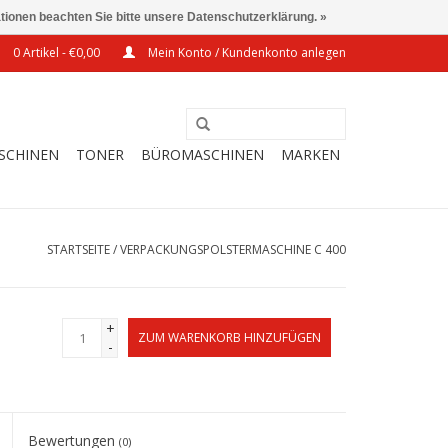
ationen beachten Sie bitte unsere Datenschutzerklärung. »
0 Artikel - €0,00
Mein Konto / Kundenkonto anlegen
SCHINEN
TONER
BÜROMASCHINEN
MARKEN
STARTSEITE
/
VERPACKUNGSPOLSTERMASCHINE C 400
+
ZUM WARENKORB HINZUFÜGEN
-
Bewertungen
(0)