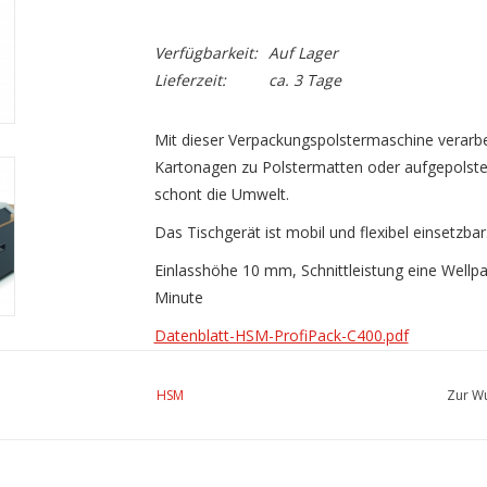
Verfügbarkeit:
Auf Lager
Lieferzeit:
ca. 3 Tage
Mit dieser Verpackungspolstermaschine verarbe
Kartonagen zu Polstermatten oder aufgepolstert
schont die Umwelt.
Das Tischgerät ist mobil und flexibel einsetzbar
Einlasshöhe 10 mm, Schnittleistung eine Wellpa
Minute
Datenblatt-HSM-ProfiPack-C400.pdf
HSM ProfiPack C400 | Verpackungspolstermas
HSM
Zur Wu
Formular-Grenke-Leasing-Steinert-Buerotechni