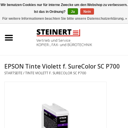
Wir benutzen Cookies nur für interne Zwecke um den Webshop zu verbessern.
Ist das in Ordnung?
Ja
Nein
0 Artikel - €0,00
Für weitere Informationen beachten Sie bitte unsere Datenschutzerklärung. »
Startseite
Büromaschinen- Service
UTAX Druckmaschinen
EPSON Tinte Violett f. SureColor SC P700
STARTSEITE
/
TINTE VIOLETT F. SURECOLOR SC P700
Toner
Büromaschinen
Marken