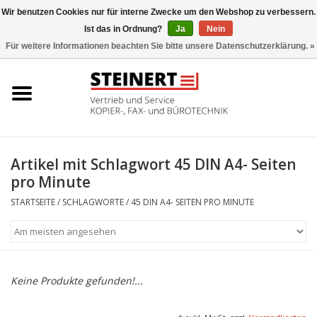
Wir benutzen Cookies nur für interne Zwecke um den Webshop zu verbessern.
Ist das in Ordnung?
Ja
Nein
0 Artikel - €0,00
Für weitere Informationen beachten Sie bitte unsere Datenschutzerklärung. »
Startseite
Büromaschinen- Service
UTAX Druckmaschinen
Artikel mit Schlagwort 45 DIN A4- Seiten
pro Minute
Toner
STARTSEITE
/
SCHLAGWORTE
/
45 DIN A4- SEITEN PRO MINUTE
Büromaschinen
Marken
Keine Produkte gefunden!...