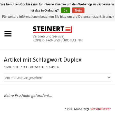
Wir benutzen Cookies nur für interne Zwecke um den Webshop zu verbessern.
Ist das in Ordnung?
Ja
Nein
0 Artikel - €0,00
Für weitere Informationen beachten Sie bitte unsere Datenschutzerklärung. »
Startseite
Büromaschinen- Service
UTAX Druckmaschinen
Artikel mit Schlagwort Duplex
STARTSEITE
/
SCHLAGWORTE
/
DUPLEX
Toner
Büromaschinen
Keine Produkte gefunden!...
Marken
* exkl. MwSt. zzgl.
Versandkosten