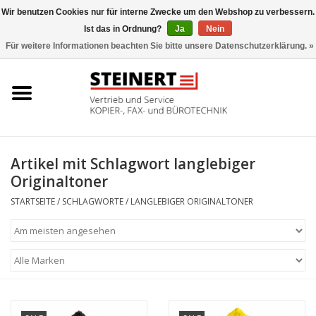
Wir benutzen Cookies nur für interne Zwecke um den Webshop zu verbessern.
Ist das in Ordnung?
Ja
Nein
0 Artikel - €0,00
Für weitere Informationen beachten Sie bitte unsere Datenschutzerklärung. »
Startseite
Büromaschinen- Service
UTAX Druckmaschinen
Artikel mit Schlagwort langlebiger
Originaltoner
Toner
STARTSEITE
/
SCHLAGWORTE
/
LANGLEBIGER ORIGINALTONER
Büromaschinen
Marken