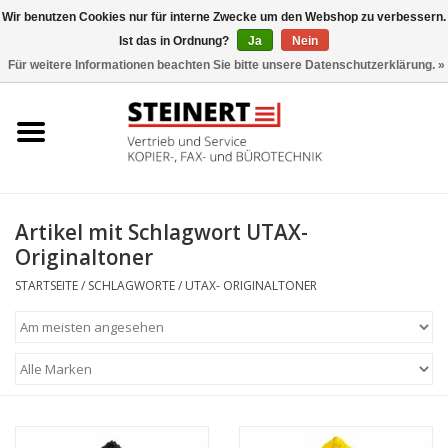
Wir benutzen Cookies nur für interne Zwecke um den Webshop zu verbessern.
Ist das in Ordnung?
Ja
Nein
0 Artikel - €0,00
Für weitere Informationen beachten Sie bitte unsere Datenschutzerklärung. »
Startseite
Büromaschinen- Service
UTAX Druckmaschinen
Artikel mit Schlagwort UTAX-
Originaltoner
Toner
STARTSEITE
/
SCHLAGWORTE
/
UTAX- ORIGINALTONER
Büromaschinen
Marken