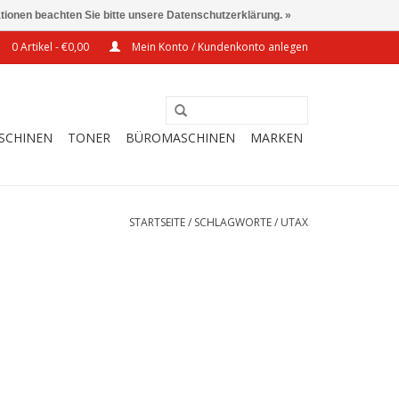
ationen beachten Sie bitte unsere Datenschutzerklärung. »
0 Artikel - €0,00
Mein Konto / Kundenkonto anlegen
SCHINEN
TONER
BÜROMASCHINEN
MARKEN
STARTSEITE
/
SCHLAGWORTE
/
UTAX