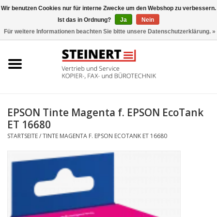
Wir benutzen Cookies nur für interne Zwecke um den Webshop zu verbessern.
Ist das in Ordnung?
Ja
Nein
0 Artikel - €0,00
Für weitere Informationen beachten Sie bitte unsere Datenschutzerklärung. »
Startseite
Büromaschinen- Service
UTAX Druckmaschinen
EPSON Tinte Magenta f. EPSON EcoTank
ET 16680
Toner
STARTSEITE
/
TINTE MAGENTA F. EPSON ECOTANK ET 16680
Büromaschinen
Marken