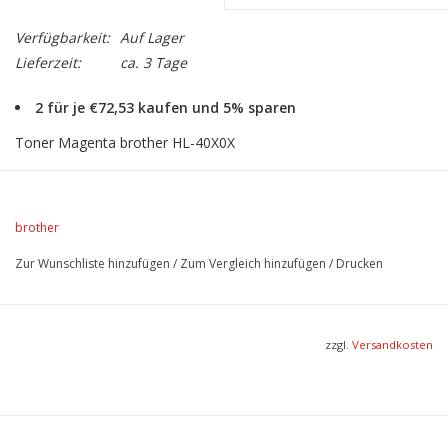
Verfügbarkeit:
Auf Lager
Lieferzeit:
ca. 3 Tage
2 für je €72,53 kaufen und 5% sparen
Toner Magenta brother HL-40X0X
Dieses Druckerzubehör ist geeignet für folgende Brother-
Drucker:
HL-4040CN
/
HL-4050CDN
/
HL-4070CDW
/
DCP-
9040CN
/
HL-4050CLT
/
MFC-9440CN
/
MFC-9840CDW
/
DCP-
brother
9045CDN
/
MFC-9450CDN
/
DCP-9042CDN
Zur Wunschliste hinzufügen
/
Zum Vergleich hinzufügen
/
Drucken
Lebensdauer 1.500 Seiten
zzgl.
Versandkosten