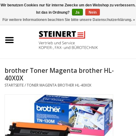
Wir benutzen Cookies nur für interne Zwecke um den Webshop zu verbessern.
Ist das in Ordnung?
Ja
Nein
0 Artikel - €0,00
Für weitere Informationen beachten Sie bitte unsere Datenschutzerklärung. »
Startseite
Büromaschinen- Service
UTAX Druckmaschinen
brother Toner Magenta brother HL-
40X0X
Toner
STARTSEITE
/
TONER MAGENTA BROTHER HL-40X0X
Büromaschinen
Marken