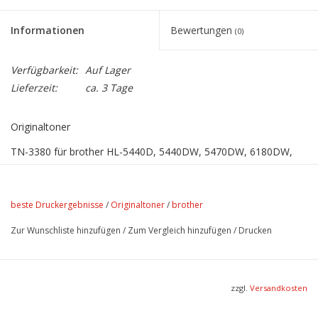
Informationen
Bewertungen
(0)
Verfügbarkeit:
Auf Lager
Lieferzeit:
ca. 3 Tage
Originaltoner
TN-3380 für brother HL-5440D, 5440DW, 5470DW, 6180DW,
MFC-8520DW und MFC-8950DW
Lebensdauer 8.000 Seiten
beste Druckergebnisse
/
Originaltoner
/
brother
Das entspricht einem Seitenpreis von 1,7 Cent
Zur Wunschliste hinzufügen
/
Zum Vergleich hinzufügen
/
Drucken
zzgl.
Versandkosten