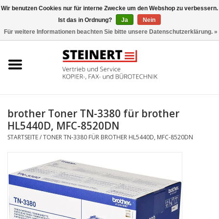
Wir benutzen Cookies nur für interne Zwecke um den Webshop zu verbessern.
Ist das in Ordnung?
Ja
Nein
0 Artikel - €0,00
Für weitere Informationen beachten Sie bitte unsere Datenschutzerklärung. »
Startseite
Büromaschinen- Service
UTAX Druckmaschinen
brother Toner TN-3380 für brother
HL5440D, MFC-8520DN
Toner
STARTSEITE
/
TONER TN-3380 FÜR BROTHER HL5440D, MFC-8520DN
Büromaschinen
Marken