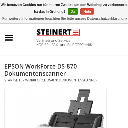
Wir benutzen Cookies nur für interne Zwecke um den Webshop zu verbessern.
Ist das in Ordnung?
Ja
Nein
0 Artikel - €0,00
Für weitere Informationen beachten Sie bitte unsere Datenschutzerklärung. »
Startseite
Büromaschinen- Service
UTAX Druckmaschinen
EPSON WorkForce DS-870
Dokumentenscanner
Toner
STARTSEITE
/
WORKFORCE DS-870 DOKUMENTENSCANNER
Büromaschinen
Marken