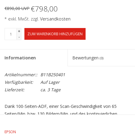
€798,00
€890,00 UVP
* exkl. MwSt. zzgl.
Versandkosten
+
ZUM WARENKORB HINZUFÜGEN
-
Informationen
Bewertungen
(0)
Artikelnummer::
B11B250401
Verfügbarkeit:
Auf Lager
Lieferzeit:
ca. 3 Tage
Dank 100-Seiten-ADF, einer Scan-Geschwindigkeit von 65
Seiten/Min. bzw. 130 Bildern/Min. und des kontinuierlichen
Scannens per automatischem Einzug können Sie große Jobs
schnell und effizient erledigen. Blättern Sie mit dem intuitiven
EPSON