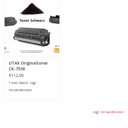
Geschwindigkeiten von maximal bis
zu 105 DIN-A4-Seiten/Min. ist eine konstante
Produktionseffizienz und zuverlässige Leistung im
professionellen Einsatz für diese Multifunktionssysteme ein
leichtes – so geht Powerprinting.
Weitere Highlights sind:
- Hohe Druckqualität und verlässliche Bildstabilität durch neu
entwickelte Druck-Engine
UTAX Originaltoner
- Innovatives Wasserkühlungssystem für lange
CK-7536
Produktionszyklen
€112,00
- Hohe Produktionssicherheit durch doppeltes
* exkl. MwSt. zzgl.
Tonerkartuschensystem
Versandkosten
- High-Speed Dual Scanner mit geradem Papierweg für
Spezialmedien
UNGLAUBLICH PRODUKTIV: Ob Scannen, Drucken oder
zzgl.
Versandkosten
Kopieren, diese Systeme sind auf alle Anforderungen bestens
vorbereitet. Zum Beispiel drucken die Systeme dank der neuen