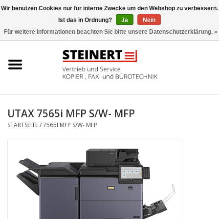
Wir benutzen Cookies nur für interne Zwecke um den Webshop zu verbessern.
Ist das in Ordnung?
Ja
Nein
0 Artikel - €0,00
Für weitere Informationen beachten Sie bitte unsere Datenschutzerklärung. »
Startseite
Büromaschinen- Service
UTAX Druckmaschinen
UTAX 7565i MFP S/W- MFP
STARTSEITE
/
7565I MFP S/W- MFP
Toner
Büromaschinen
Marken