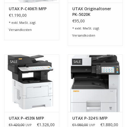
UTAX P-C4067i MFP
UTAX Originaltoner
PK-5020K
€1.190,00
€95,00
* exkl. MwSt. zzgl.
* exkl. MwSt. zzgl.
Versandkosten
Versandkosten
SALE
SALE
UTAX P-4539i MFP
UTAX P-3241i MFP
€1.326,00
€1.880,00
€1.420,00
€1.980,00
UVP
UVP