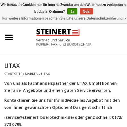
Wir benutzen Cookies nur für interne Zwecke um den Webshop zu verbessern.
Ist das in Ordnung?
Ja
Nein
0 Artikel - €0,00
Für weitere Informationen beachten Sie bitte unsere Datenschutzerklärung. »
Startseite
Büromaschinen- Service
UTAX Druckmaschinen
UTAX
STARTSEITE
/
MARKEN
/
UTAX
Toner
Von uns als Fachhandelspartner der UTAX GmbH können
Sie faire Angebote und einen guten Service erwarten.
Büromaschinen
Kontaktieren Sie uns für Ihr individuelles Angebot mit den
Marken
von Ihnen gewünschten Optionen! Das geht schriftlich
(
service@steinert-buerotechnik.de
) oder ganz schnell: 0172/
373 0799.