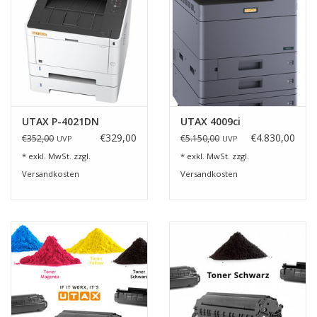
UTAX P-4021DN
UTAX 4009ci
€329,00
€4.830,00
€352,00
€5.150,00
UVP
UVP
* exkl. MwSt. zzgl.
* exkl. MwSt. zzgl.
Versandkosten
Versandkosten