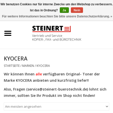
Wir benutzen Cookies nur für interne Zwecke um den Webshop zu verbessern.
Ist das in Ordnung?
Ja
Nein
0 Artikel - €0,00
Für weitere Informationen beachten Sie bitte unsere Datenschutzerklärung. »
Startseite
Büromaschinen- Service
UTAX Druckmaschinen
KYOCERA
STARTSEITE
/
MARKEN
/
KYOCERA
Toner
Wir können Ihnen
alle
verfügbaren Original-
Toner
der
Marke KYOCERA anbieten und kurzfristig liefer!!
Büromaschinen
Also, Fragen (
service@steinert-buerotechnik.de
) lohnt sich
Marken
immer, sollten Sie Ihr Produkt im Shop nicht finden!