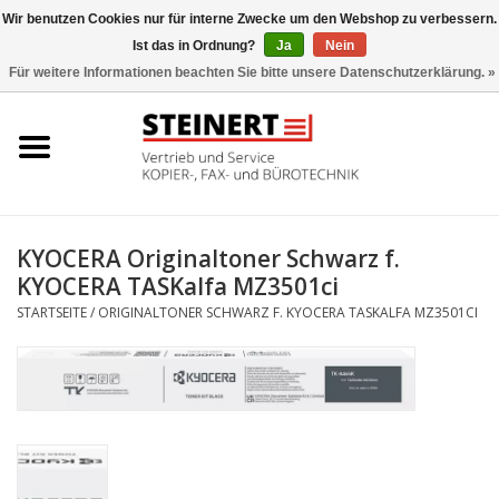
Wir benutzen Cookies nur für interne Zwecke um den Webshop zu verbessern.
Ist das in Ordnung?
Ja
Nein
0 Artikel - €0,00
Für weitere Informationen beachten Sie bitte unsere Datenschutzerklärung. »
Startseite
Büromaschinen- Service
UTAX Druckmaschinen
KYOCERA Originaltoner Schwarz f.
KYOCERA TASKalfa MZ3501ci
Toner
STARTSEITE
/
ORIGINALTONER SCHWARZ F. KYOCERA TASKALFA MZ3501CI
Büromaschinen
Marken