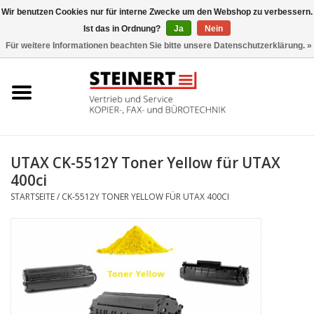
Wir benutzen Cookies nur für interne Zwecke um den Webshop zu verbessern.
Ist das in Ordnung?
Ja
Nein
0 Artikel - €0,00
Für weitere Informationen beachten Sie bitte unsere Datenschutzerklärung. »
Startseite
Büromaschinen- Service
UTAX Druckmaschinen
UTAX CK-5512Y Toner Yellow für UTAX
400ci
Toner
STARTSEITE
/
CK-5512Y TONER YELLOW FÜR UTAX 400CI
Büromaschinen
Marken