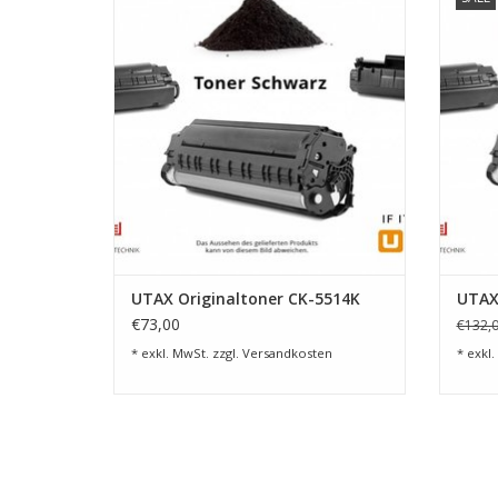
ZUM WARENKORB HINZUFÜGEN
Z
UTAX Originaltoner CK-5514K
UTAX
€73,00
€132,
* exkl. MwSt. zzgl.
Versandkosten
* exkl.