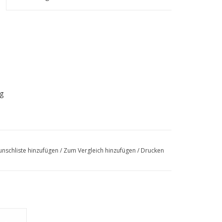
g
nschliste hinzufügen
/
Zum Vergleich hinzufügen
/
Drucken
502ci