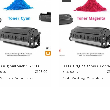
UM WARENKORB HINZUFÜGEN
ZUM WARENKORB HINZUFÜG
 Originaltoner CK-5514C
UTAX Originaltoner CK-55
€128,00
€
00
€132,00
UVP
UVP
 MwSt. zzgl.
Versandkosten
* exkl. MwSt. zzgl.
Versandkosten