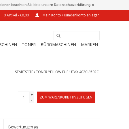
ationen beachten Sie bitte unsere Datenschutzerklärung. »
0 Artikel - €0,00
Mein Konto / Kundenkonto anlegen
SCHINEN
TONER
BÜROMASCHINEN
MARKEN
STARTSEITE
/
TONER YELLOW FÜR UTAX 402CI/ 502CI
+
ZUM WARENKORB HINZUFÜGEN
-
Bewertungen
(0)