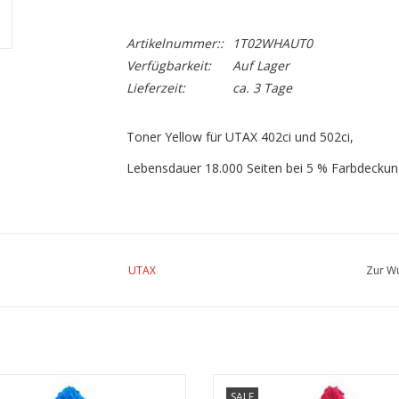
Artikelnummer::
1T02WHAUT0
Verfügbarkeit:
Auf Lager
Lieferzeit:
ca. 3 Tage
Toner Yellow für UTAX 402ci und 502ci,
Lebensdauer 18.000 Seiten bei 5 % Farbdeckun
UTAX
Zur Wu
ner Cyan für UTAX 402ci/ 502ci
Toner magenta für UTAX 402ci/ 
SALE