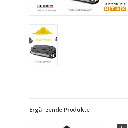
Ergänzende Produkte
Toner schwarz für UTAX 402ci/ 502ci
To
SALE