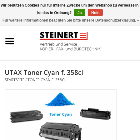
Wir benutzen Cookies nur für interne Zwecke um den Webshop zu verbessern.
Ist das in Ordnung?
Ja
Nein
0 Artikel - €0,00
Für weitere Informationen beachten Sie bitte unsere Datenschutzerklärung. »
Startseite
Büromaschinen- Service
UTAX Druckmaschinen
UTAX Toner Cyan f. 358ci
STARTSEITE
/
TONER CYAN F. 358CI
Toner
Büromaschinen
Marken