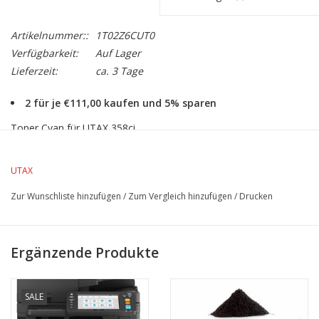
Artikelnummer::
1T02Z6CUT0
Verfügbarkeit:
Auf Lager
Lieferzeit:
ca. 3 Tage
2 für je €111,00 kaufen und 5% sparen
Toner Cyan für UTAX 358ci
Ergiebigkeit 10.000 Seiten bei 5% Farbdeckung.
UTAX
Zur Wunschliste hinzufügen
/
Zum Vergleich hinzufügen
/
Drucken
Ergänzende Produkte
SALE