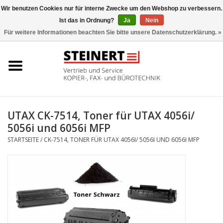
Wir benutzen Cookies nur für interne Zwecke um den Webshop zu verbessern.
Ist das in Ordnung?
Ja
Nein
0 Artikel - €0,00
Für weitere Informationen beachten Sie bitte unsere Datenschutzerklärung. »
Startseite
Büromaschinen- Service
UTAX Druckmaschinen
UTAX CK-7514, Toner für UTAX 4056i/
5056i und 6056i MFP
Toner
STARTSEITE
/
CK-7514, TONER FÜR UTAX 4056I/ 5056I UND 6056I MFP
Büromaschinen
Marken