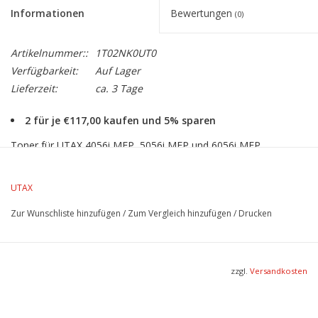
Informationen
Bewertungen
(0)
Artikelnummer::
1T02NK0UT0
Verfügbarkeit:
Auf Lager
Lieferzeit:
ca. 3 Tage
2 für je €117,00 kaufen und 5% sparen
Toner für UTAX 4056i MFP, 5056i MFP und 6056i MFP,
Lebensdauer 35.000 Seiten bei 5% Schwarzdeckung
UTAX
Zur Wunschliste hinzufügen
/
Zum Vergleich hinzufügen
/
Drucken
zzgl.
Versandkosten