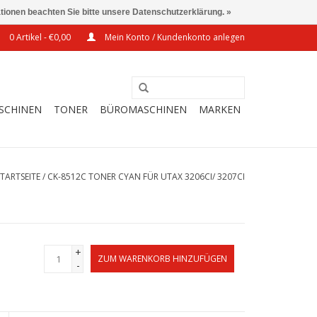
ationen beachten Sie bitte unsere Datenschutzerklärung. »
0 Artikel - €0,00
Mein Konto / Kundenkonto anlegen
SCHINEN
TONER
BÜROMASCHINEN
MARKEN
STARTSEITE
/
CK-8512C TONER CYAN FÜR UTAX 3206CI/ 3207CI
+
ZUM WARENKORB HINZUFÜGEN
-