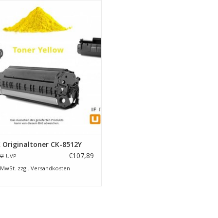
r Yellow für UTAX 3206ci/ 3207ci
ensdauer 15.000 Seiten bei 5%
Farbdeckung
UM WARENKORB HINZUFÜGEN
 Originaltoner CK-8512Y
€107,89
92
UVP
 MwSt. zzgl.
Versandkosten