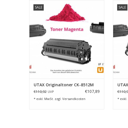
Toner Magenta für UTAX 3206ci/ 3207ci
Tone
SALE
SALE
Lebensdauer 15.000 Seiten bei 5%
Leb
Farbdeckung
ZUM WARENKORB HINZUFÜGEN
Z
UTAX Originaltoner CK-8512M
UTAX
€107,89
€110,92
€110,
UVP
* exkl. MwSt. zzgl.
Versandkosten
* exkl.