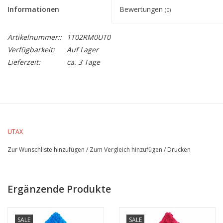
Informationen
Bewertungen
(0)
Artikelnummer::
1T02RM0UT0
Verfügbarkeit:
Auf Lager
Lieferzeit:
ca. 3 Tage
Tonerkartusche schwarz für UTAX 4006c und 4007ci
Lebensdauer 30.000 Seiten bei 5 % Farbdeckung
UTAX
Zur Wunschliste hinzufügen
/
Zum Vergleich hinzufügen
/
Drucken
Ergänzende Produkte
SALE
SALE