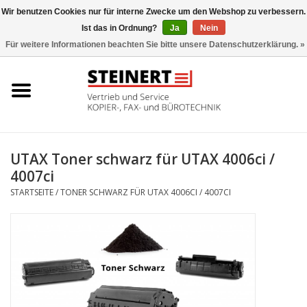
Wir benutzen Cookies nur für interne Zwecke um den Webshop zu verbessern.
Ist das in Ordnung?
Ja
Nein
0 Artikel - €0,00
Für weitere Informationen beachten Sie bitte unsere Datenschutzerklärung. »
Startseite
Büromaschinen- Service
UTAX Druckmaschinen
UTAX Toner schwarz für UTAX 4006ci /
4007ci
Toner
STARTSEITE
/
TONER SCHWARZ FÜR UTAX 4006CI / 4007CI
Büromaschinen
Marken