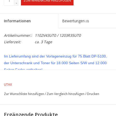
ZUM WARENKORB HINZUFÜGEN
-
Informationen
Bewertungen
(0)
Artikelnummer::
1102V43UT0 / 1203R35UT0
Lieferzeit:
ca. 3 Tage
Im Lieferumfang sind der Vorlageneinzug für 75 Blatt DP-5100,
der Unterschrank und Toner für 18.000 Seiten S/W und 12.000
Seiten Farbe enthalten!
Toner gleich hier bestellen:
UTAX
Toner CK-5511K
hier bestellen
Zur Wunschliste hinzufügen
/
Zum Vergleich hinzufügen
/
Drucken
Toner CK-5511C
hier bestellen
Toner CK-5511M
hier bestellen
Ergänzende Produkte