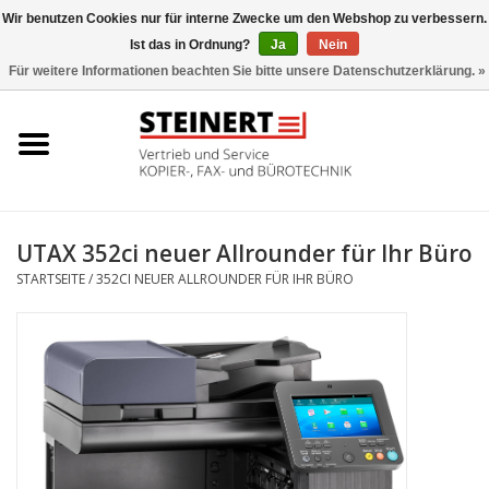
Wir benutzen Cookies nur für interne Zwecke um den Webshop zu verbessern.
Ist das in Ordnung?
Ja
Nein
0 Artikel - €0,00
Für weitere Informationen beachten Sie bitte unsere Datenschutzerklärung. »
Startseite
Büromaschinen- Service
UTAX Druckmaschinen
UTAX 352ci neuer Allrounder für Ihr Büro
STARTSEITE
/
352CI NEUER ALLROUNDER FÜR IHR BÜRO
Toner
Büromaschinen
Marken