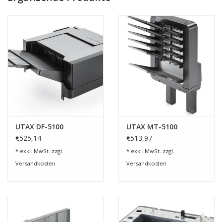
Toner CK-5511Y
hier bestellen
Finanzierungsangebot: monatlich netto 50,00 €
Fragen Sie uns nach Ihren gewünschten Optionen!
UTAX DF-5100
UTAX MT-5100
€525,14
€513,97
* exkl. MwSt. zzgl.
* exkl. MwSt. zzgl.
Versandkosten
Versandkosten