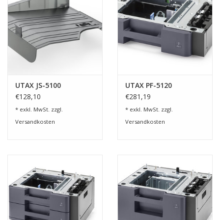
UTAX JS-5100
UTAX PF-5120
€128,10
€281,19
* exkl. MwSt. zzgl.
* exkl. MwSt. zzgl.
Versandkosten
Versandkosten
Allgemein:
Typ: Tischgerät
Funktionen: Kopieren, Drucken, Scannen, optional: Faxen
Drucktechnologie: Laser Farbe & s/w
Originalformat: max. DIN A4 vom Vorlagenglas
Kopier-/Druckgeschwindigkeit: max. 35 DIN A4-Seiten/Min. in
Farbe und s/w, Duplex: max. 35 DIN A4-Seiten/Min. in Farbe und