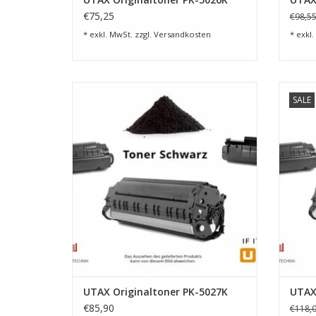
€75,25
€98,5
* exkl. MwSt. zzgl.
Versandkosten
* exkl.
Toner schwarz f. P-C2157w MFP, 2.800
Toner 
SALE
Seiten
Z
ZUM WARENKORB HINZUFÜGEN
UTAX Originaltoner PK-5027K
UTAX
€85,90
€118,