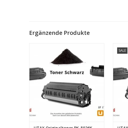
Ergänzende Produkte
Toner schwarz f. P-C2157w MFP, 1.250
Toner 
SALE
Seiten
Z
ZUM WARENKORB HINZUFÜGEN
UTAX Originaltoner PK-5026K
UTAX