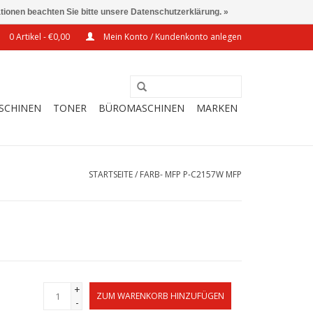
ationen beachten Sie bitte unsere Datenschutzerklärung. »
0 Artikel - €0,00
Mein Konto / Kundenkonto anlegen
SCHINEN
TONER
BÜROMASCHINEN
MARKEN
STARTSEITE
/
FARB- MFP P-C2157W MFP
+
ZUM WARENKORB HINZUFÜGEN
-