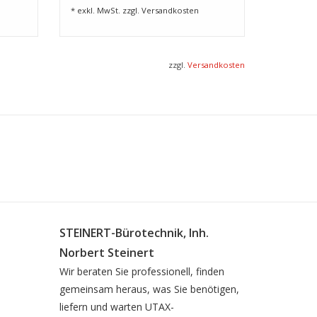
* exkl. MwSt. zzgl.
Versandkosten
 x 356 mm])
zzgl.
Versandkosten
en (6,9 cm)
 cm) mit numerischem Ziffernblock
funktion, Ausweiskopie, Mehrfachscan,
Login, 100 Kostenstellen,
ertificate Enrollment Protocol
rt, Fax-Server-Schnittstelle
STEINERT-Bürotechnik, Inh.
Norbert Steinert
Wir beraten Sie professionell, finden
gemeinsam heraus, was Sie benötigen,
liefern und warten UTAX-