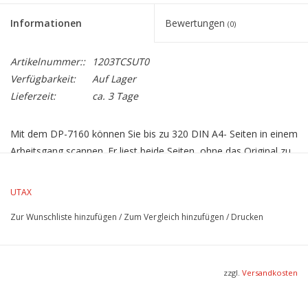
Informationen
Bewertungen
(0)
Artikelnummer::
1203TCSUT0
Verfügbarkeit:
Auf Lager
Lieferzeit:
ca. 3 Tage
Mit dem DP-7160 können Sie bis zu 320 DIN A4- Seiten in einem
Arbeitsgang scannen. Er liest beide Seiten, ohne das Original zu
wenden. Es können Originale von DIN A6R bis DIN A3 mit einem
Gewicht von 35 bis 220 g/m² verarbeitet werden. Mit seiner
UTAX
Hilfe können Sie bis zu 274 DIN A4- Bildseiten in 300 dpi
Zur Wunschliste hinzufügen
/
Zum Vergleich hinzufügen
/
Drucken
Auflösung pro Minute scannen.
zzgl.
Versandkosten