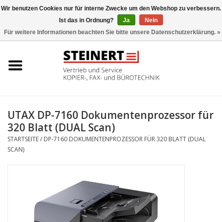
Wir benutzen Cookies nur für interne Zwecke um den Webshop zu verbessern.
Ist das in Ordnung?
Ja
Nein
0 Artikel - €0,00
Für weitere Informationen beachten Sie bitte unsere Datenschutzerklärung. »
Startseite
Büromaschinen- Service
UTAX Druckmaschinen
UTAX DP-7160 Dokumentenprozessor für
320 Blatt (DUAL Scan)
Toner
STARTSEITE
/
DP-7160 DOKUMENTENPROZESSOR FÜR 320 BLATT (DUAL
SCAN)
Büromaschinen
Marken