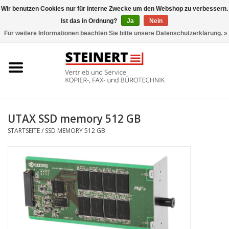
Wir benutzen Cookies nur für interne Zwecke um den Webshop zu verbessern.
Ist das in Ordnung?
Ja
Nein
0 Artikel - €0,00
Für weitere Informationen beachten Sie bitte unsere Datenschutzerklärung. »
Startseite
Büromaschinen- Service
UTAX Druckmaschinen
UTAX SSD memory 512 GB
STARTSEITE
/
SSD MEMORY 512 GB
Toner
Büromaschinen
Marken