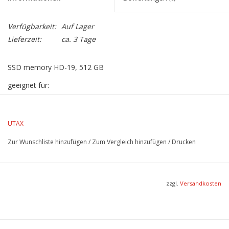
Verfügbarkeit:
Auf Lager
Lieferzeit:
ca. 3 Tage
SSD memory HD-19, 512 GB
geeignet für:
UTAX P-C3563i MFP / 4063i MFP
UTAX 358ci/ 458ci
UTAX
UTAX P-3241i MFP
Zur Wunschliste hinzufügen
/
Zum Vergleich hinzufügen
/
Drucken
zzgl.
Versandkosten