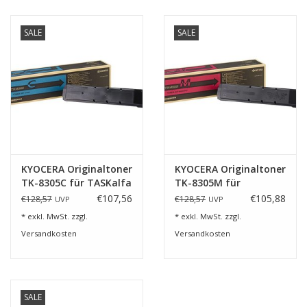
SALE
SALE
KYOCERA Originaltoner
KYOCERA Originaltoner
TK-8305C für TASKalfa
TK-8305M für
3050ci
TASKalfa 3050ci
€107,56
€105,88
€128,57
€128,57
UVP
UVP
* exkl. MwSt. zzgl.
* exkl. MwSt. zzgl.
Versandkosten
Versandkosten
SALE