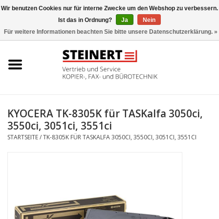
Wir benutzen Cookies nur für interne Zwecke um den Webshop zu verbessern.
Ist das in Ordnung?
Ja
Nein
0 Artikel - €0,00
Für weitere Informationen beachten Sie bitte unsere Datenschutzerklärung. »
Startseite
Büromaschinen- Service
UTAX Druckmaschinen
KYOCERA TK-8305K für TASKalfa 3050ci,
3550ci, 3051ci, 3551ci
Toner
STARTSEITE
/
TK-8305K FÜR TASKALFA 3050CI, 3550CI, 3051CI, 3551CI
Büromaschinen
Marken