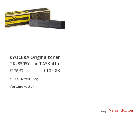
KYOCERA Originaltoner
TK-8305Y für TASKalfa
3050ci
€105,88
€128,57
UVP
* exkl. MwSt. zzgl.
Versandkosten
zzgl.
Versandkosten