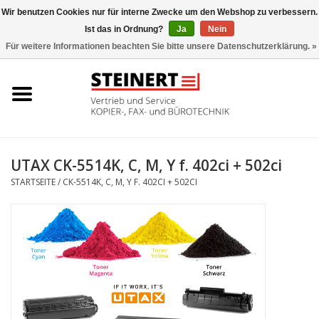
Wir benutzen Cookies nur für interne Zwecke um den Webshop zu verbessern.
Ist das in Ordnung?
Ja
Nein
0 Artikel - €0,00
Für weitere Informationen beachten Sie bitte unsere Datenschutzerklärung. »
Startseite
Büromaschinen- Service
UTAX Druckmaschinen
UTAX CK-5514K, C, M, Y f. 402ci + 502ci
STARTSEITE
/
CK-5514K, C, M, Y F. 402CI + 502CI
Toner
Büromaschinen
Marken