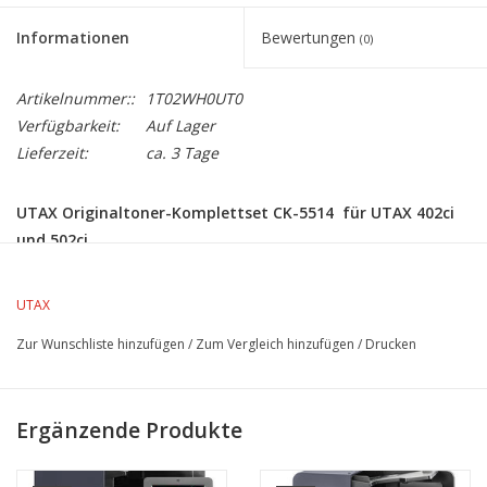
Informationen
Bewertungen
(0)
Artikelnummer::
1T02WH0UT0
Verfügbarkeit:
Auf Lager
Lieferzeit:
ca. 3 Tage
UTAX Originaltoner-Komplettset CK-5514 für UTAX 402ci
und 502ci
Das
Originaltoner-Komplettset CK-5514
von UTAX bietet alle
vier Farben –
Schwarz, Cyan, Magenta und Gelb
– und ist
UTAX
perfekt abgestimmt auf die Farb-Multifunktionssysteme
UTAX
Zur Wunschliste hinzufügen
/
Zum Vergleich hinzufügen
/
Drucken
402ci
und
502ci.
Für brillante Farbausdrucke, klare Texte und maximale
Zuverlässigkeit im Büroalltag. Hohe Füllmengen garantieren
Ergänzende Produkte
einen ungestörten Arbeitsablauf über lange Zeit