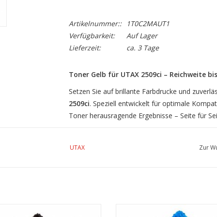
Artikelnummer::
1T0C2MAUT1
Verfügbarkeit:
Auf Lager
Lieferzeit:
ca. 3 Tage
Toner Gelb für UTAX 2509ci – Reichweite bis
Setzen Sie auf brillante Farbdrucke und zuverl
2509ci
. Speziell entwickelt für optimale Kompat
Toner herausragende Ergebnisse – Seite für Sei
Mit einer
Reichweite von bis zu 20.000 Seite
perfekt für den professionellen Einsatz in Bü
UTAX
Zur Wu
Tonerkomponente sorgt für klare, lebendige Fa
für Präsentationen, Grafiken und hochwertige
Produktmerkmale im Überblick:
r Schwarz f. UTAX 2509ci, 30.000
Toner Cyan f. 2509ci, 12.000 Se
Kompatibilität:
UTAX 2509ci