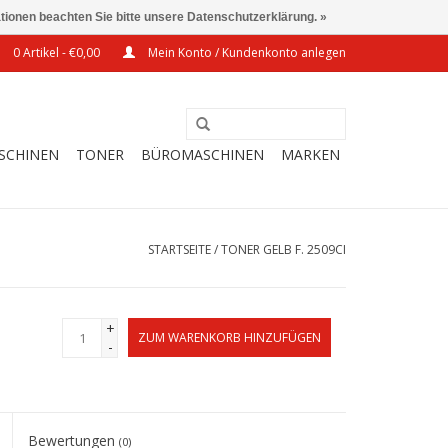
ationen beachten Sie bitte unsere Datenschutzerklärung. »
0 Artikel - €0,00
Mein Konto / Kundenkonto anlegen
SCHINEN
TONER
BÜROMASCHINEN
MARKEN
STARTSEITE
/
TONER GELB F. 2509CI
+
ZUM WARENKORB HINZUFÜGEN
-
Bewertungen
(0)