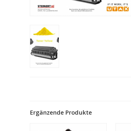
Ergänzende Produkte
Toner Schwarz f. UTAX 2509ci, 25.000
Tone