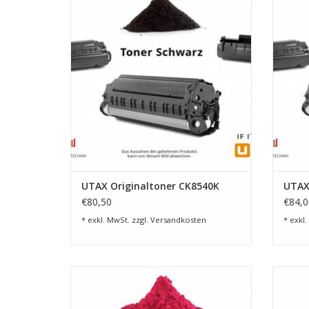
Seiten
ZUM WARENKORB HINZUFÜGEN
Z
UTAX Originaltoner CK8540K
UTAX
€80,50
€84,0
* exkl. MwSt. zzgl.
Versandkosten
* exkl.
Toner Magenta f. 2509ci, 12.000 Seiten
Toner
ZUM WARENKORB HINZUFÜGEN
Z