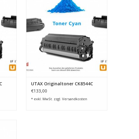
EN
ZUM WARENKORB HINZUFÜGEN
deckung)
ftrag
tz
C
UTAX Originaltoner CK8544C
e Sie sich verlassen können – für professionelle
€133,00
* exkl. MwSt. zzgl.
Versandkosten
iten
EN