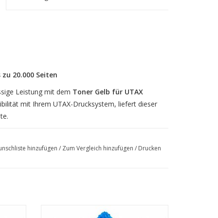
 zu 20.000 Seiten
ässige Leistung mit dem
Toner Gelb für UTAX
ibilität mit Ihrem UTAX-Drucksystem, liefert dieser
te.
n bei 5 % Farbdeckung
eignet sich dieser Toner
ro- und Geschäftsumgebungen. Die gelbe
nschliste hinzufügen
/
Zum Vergleich hinzufügen
/
Drucken
rben und ein gestochen scharfes Druckbild – ideal
 Farbdokumente.
iten
Toner Cyan f. 2509ci, 20.000 SDeiten