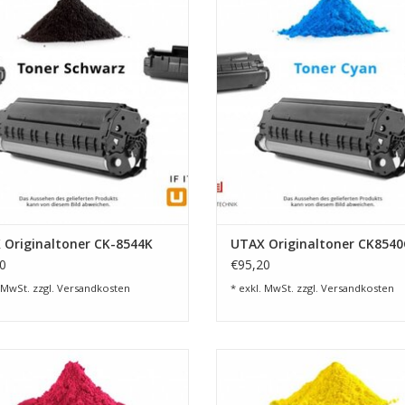
Seiten
ZUM WARENKORB HINZUFÜG
UM WARENKORB HINZUFÜGEN
Farbe:
Gelb
Kapazität:
Bis zu 20.000 Seiten (bei 5 % Farb
Hohe Druckqualität
und gleichmäßiger Farbau
Zuverlässige Leistung
für den täglichen Einsa
 Originaltoner CK-8544K
UTAX Originaltoner CK8540
Entscheiden Sie sich für Originalqualität, auf di
0
€95,20
Ausdrucke ohne Kompromisse.
 MwSt. zzgl.
Versandkosten
* exkl. MwSt. zzgl.
Versandkosten
 Magenta f. 2509ci, 20.000 Seiten
Toner Gelb f. 2509ci, 12.000 Se
UM WARENKORB HINZUFÜGEN
ZUM WARENKORB HINZUFÜG