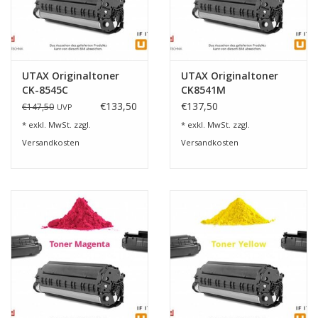
Konstante Farbbrillanz – ideal für Grafiken, Präsentationen &
Dokumente
Minimiertes Risiko von Tonerausfällen oder Druckfehlern
UTAX Originaltoner
UTAX Originaltoner
CK-8545C
CK8541M
€133,50
€137,50
€147,50
UVP
Schont Ihr Gerät durch optimale Zusammensetzung und
* exkl. MwSt. zzgl.
* exkl. MwSt. zzgl.
Passgenauigkeit
Versandkosten
Versandkosten
Einfach & sicher
UTAX Cyan Toner online bestellen
Verlassen Sie sich auf
Original UTAX Qualität
– für
reibungsloses Drucken ohne Kompromisse.