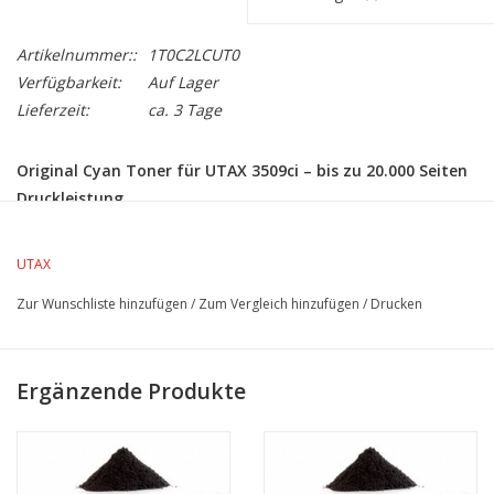
Artikelnummer::
1T0C2LCUT0
Verfügbarkeit:
Auf Lager
Lieferzeit:
ca. 3 Tage
Original Cyan Toner für UTAX 3509ci – bis zu 20.000 Seiten
Druckleistung
Sie möchten einen
UTAX 3509ci Toner Cyan kaufen
? Mit dem
Original Cyan Toner von UTAX
erhalten Sie brillante
UTAX
Farbergebnisse, optimale Kompatibilität und maximale
Zur Wunschliste hinzufügen
/
Zum Vergleich hinzufügen
/
Drucken
Zuverlässigkeit – perfekt für alle, die auf professionelle
Druckqualität setzen.
Der Toner bietet eine
Reichweite von bis zu 20.000 Seiten
bei
Ergänzende Produkte
einer Farbdeckung von 5 %. Ideal für Unternehmen mit hohem
Farbdruckvolumen, die Wert auf Effizienz und Qualität legen.
Produktdetails: