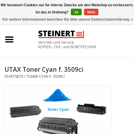
Wir benutzen Cookies nur für interne Zwecke um den Webshop zu verbessern.
Ist das in Ordnung?
Ja
Nein
0 Artikel - €0,00
Für weitere Informationen beachten Sie bitte unsere Datenschutzerklärung. »
Startseite
Büromaschinen- Service
UTAX Druckmaschinen
UTAX Toner Cyan f. 3509ci
STARTSEITE
/
TONER CYAN F. 3509CI
Toner
Büromaschinen
Marken