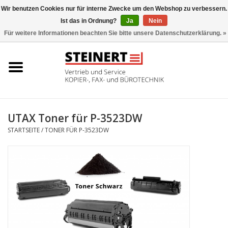
Wir benutzen Cookies nur für interne Zwecke um den Webshop zu verbessern.
Ist das in Ordnung?
Ja
Nein
0 Artikel - €0,00
Für weitere Informationen beachten Sie bitte unsere Datenschutzerklärung. »
Startseite
Büromaschinen- Service
UTAX Druckmaschinen
UTAX Toner für P-3523DW
STARTSEITE
/
TONER FÜR P-3523DW
Toner
Büromaschinen
Marken