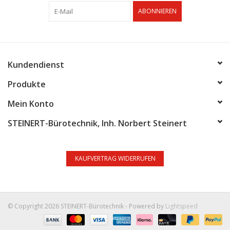
ABONNIEREN
Cyan
: ca. 10.000 Seiten (bei 5 % Deckung)
Magenta
: ca. 10.000 Seiten (bei 5 % Deckung)
Kundendienst
Produkte
Gelb
: ca. 10.000 Seiten (bei 5 % Deckung)
Mein Konto
Vorteile auf einen Blick:
STEINERT-Bürotechnik, Inh. Norbert Steinert
Original UTAX Toner – präzise abgestimmt auf Ihr System
KAUFVERTRAG WIDERRUFEN
Hohe Ergiebigkeit – ideal für mittlere bis große Druckvolumen
Zuverlässige Druckqualität – klare Texte und brillante Farben
© Copyright 2026 STEINERT-Bürotechnik - Powered by
Lightspeed