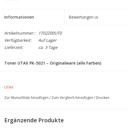
Informationen
Bewertungen
(0)
Artikelnummer::
1T02Z00UT0
Verfügbarkeit:
Auf Lager
Lieferzeit:
ca. 3 Tage
Toner UTAX PK-5021 – Originalware (alle Farben)
Produktbeschreibung:
Der UTAX PK-5021 Toner ist die perfekte Lösung für Ihre
UTAX
Druckanforderungen. Dieser Originaltoner gewährleistet eine
herausragende Druckqualität und hohe Zuverlässigkeit. Das Set
Zur Wunschliste hinzufügen
/
Zum Vergleich hinzufügen
/
Drucken
umfasst die Toner in allen vier Farben: Schwarz, Cyan, Magenta
und Gelb. Ideal für eine Vielzahl von UTAX-Druckern.
Ergänzende Produkte
Technische Details: