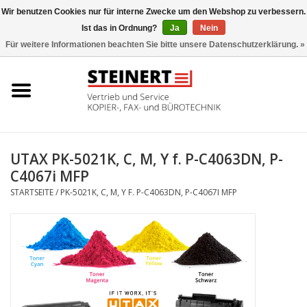
Wir benutzen Cookies nur für interne Zwecke um den Webshop zu verbessern.
Ist das in Ordnung?
Ja
Nein
0 Artikel - €0,00
Für weitere Informationen beachten Sie bitte unsere Datenschutzerklärung. »
Startseite
Büromaschinen- Service
UTAX Druckmaschinen
UTAX PK-5021K, C, M, Y f. P-C4063DN, P-
C4067i MFP
Toner
STARTSEITE
/
PK-5021K, C, M, Y F. P-C4063DN, P-C4067I MFP
Büromaschinen
Marken