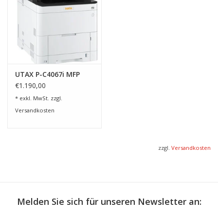
Zuverlässigkeit
– gleichbleibende Druckergebnisse über den
gesamten Lebenszyklus des Toners.
Kosteneffizienz
– hohe Reichweiten pro Kartusche reduzieren
den Austauschaufwand.
UTAX P-C4067i MFP
€1.190,00
Einfache Installation
– schnelle und unkomplizierte
* exkl. MwSt. zzgl.
Handhabung.
Versandkosten
Geeignet für folgende UTAX-Drucker:
UTAX P-C4063i MFP
zzgl.
Versandkosten
UTAX P-C4067i MFP
UTAX P-C4063DN
Set-Inhalt & Reichweiten:
Melden Sie sich für unseren Newsletter an:
Schwarz (Black)
: ca. 13.000 Seiten (bei 5 % Deckung)