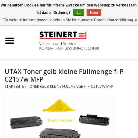
Wir benutzen Cookies nur für interne Zwecke um den Webshop zu verbessern.
Ist das in Ordnung?
Ja
Nein
0 Artikel - €0,00
Für weitere Informationen beachten Sie bitte unsere Datenschutzerklärung. »
Startseite
Büromaschinen- Service
UTAX Druckmaschinen
UTAX Toner gelb kleine Füllmenge f. P-
C2157w MFP
Toner
STARTSEITE
/
TONER GELB KLEINE FÜLLMENGE F. P-C2157W MFP
Büromaschinen
Marken