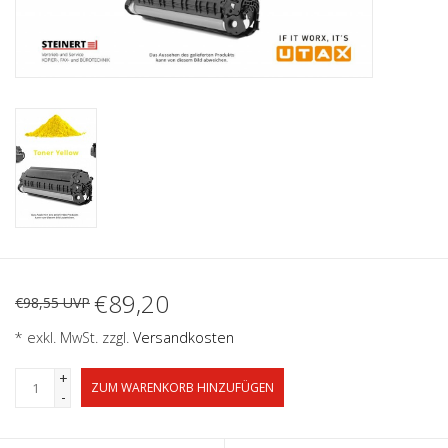
€89,20
€98,55 UVP
* exkl. MwSt. zzgl.
Versandkosten
+
ZUM WARENKORB HINZUFÜGEN
-