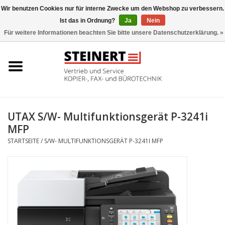
Wir benutzen Cookies nur für interne Zwecke um den Webshop zu verbessern.
Ist das in Ordnung?
Ja
Nein
0 Artikel - €0,00
Für weitere Informationen beachten Sie bitte unsere Datenschutzerklärung. »
Startseite
Büromaschinen- Service
UTAX Druckmaschinen
UTAX S/W- Multifunktionsgerät P-3241i
MFP
Toner
STARTSEITE
/
S/W- MULTIFUNKTIONSGERÄT P-3241I MFP
Büromaschinen
Marken