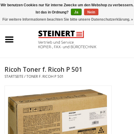
Wir benutzen Cookies nur für interne Zwecke um den Webshop zu verbessern.
Ist das in Ordnung?
Ja
Nein
0 Artikel - €0,00
Für weitere Informationen beachten Sie bitte unsere Datenschutzerklärung. »
Startseite
Büromaschinen- Service
UTAX Druckmaschinen
Ricoh Toner f. Ricoh P 501
STARTSEITE
/
TONER F. RICOH P 501
Toner
Büromaschinen
Marken