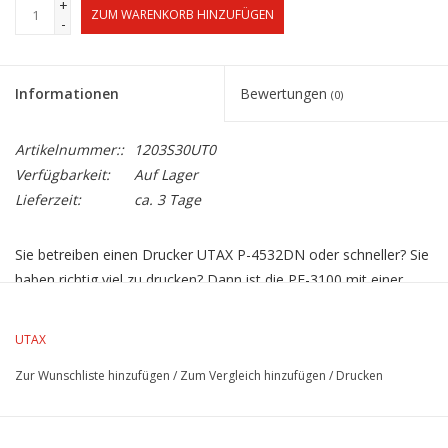
+
ZUM WARENKORB HINZUFÜGEN
-
Informationen
Bewertungen
(0)
Artikelnummer::
1203S30UT0
Verfügbarkeit:
Auf Lager
Lieferzeit:
ca. 3 Tage
Sie betreiben einen Drucker UTAX P-4532DN oder schneller? Sie
haben richtig viel zu drucken? Dann ist die PF-3100 mit einer
Papierkapazität von 2.000 Blatt genau die Lösung! Bitte
beachten Sie, dass der Anbausatz PB-325
zwingend
UTAX
erforderlich
ist, um die Großkassette an Ihrem Drucker zu
Zur Wunschliste hinzufügen
/
Zum Vergleich hinzufügen
/
Drucken
betreiben!