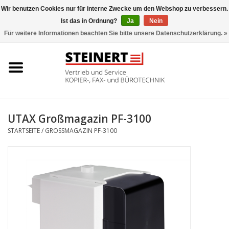
Wir benutzen Cookies nur für interne Zwecke um den Webshop zu verbessern.
Ist das in Ordnung?
Ja
Nein
0 Artikel - €0,00
Für weitere Informationen beachten Sie bitte unsere Datenschutzerklärung. »
Startseite
Büromaschinen- Service
UTAX Druckmaschinen
UTAX Großmagazin PF-3100
STARTSEITE
/
GROSSMAGAZIN PF-3100
Toner
Büromaschinen
Marken