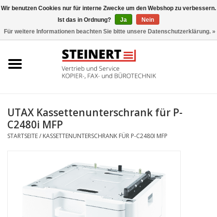
Wir benutzen Cookies nur für interne Zwecke um den Webshop zu verbessern.
Ist das in Ordnung?
Ja
Nein
0 Artikel - €0,00
Für weitere Informationen beachten Sie bitte unsere Datenschutzerklärung. »
Startseite
Büromaschinen- Service
UTAX Druckmaschinen
UTAX Kassettenunterschrank für P-
C2480i MFP
Toner
STARTSEITE
/
KASSETTENUNTERSCHRANK FÜR P-C2480I MFP
Büromaschinen
Marken