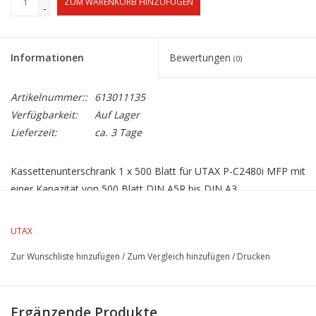
ZUM WARENKORB HINZUFÜGEN
-
Informationen
Bewertungen
(0)
Artikelnummer::
613011135
Verfügbarkeit:
Auf Lager
Lieferzeit:
ca. 3 Tage
Kassettenunterschrank 1 x 500 Blatt für UTAX P-C2480i MFP mit
einer Kapazität von 500 Blatt DIN A5R bis DIN A3,
Papiergewichte von 52 bis 256 g/m². Somit verfügt Ihr System
über ein Papiervolumen von 1.100 Blatt.
UTAX
Zur Wunschliste hinzufügen
/
Zum Vergleich hinzufügen
/
Drucken
Ergänzende Produkte