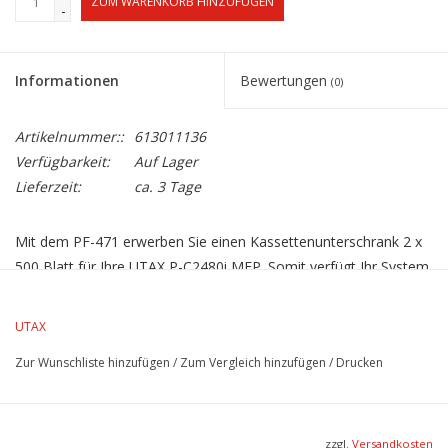
ZUM WARENKORB HINZUFÜGEN
-
Informationen
Bewertungen
(0)
Artikelnummer::
613011136
Verfügbarkeit:
Auf Lager
Lieferzeit:
ca. 3 Tage
Mit dem PF-471 erwerben Sie einen Kassettenunterschrank 2 x
500 Blatt für Ihre UTAX P-C2480i MFP. Somit verfügt Ihr System
über eine Papierkapazität von 1.600 Blatt und Sie haben die
Möglichkeit, 3 Formate von DIN a5R bis DIN A3 einzustellen.
UTAX
Zur Wunschliste hinzufügen
/
Zum Vergleich hinzufügen
/
Drucken
zzgl.
Versandkosten