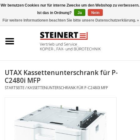
Wir benutzen Cookies nur für interne Zwecke um den Webshop zu verbessern.
Ist das in Ordnung?
Ja
Nein
0 Artikel - €0,00
Für weitere Informationen beachten Sie bitte unsere Datenschutzerklärung. »
Startseite
Büromaschinen- Service
UTAX Druckmaschinen
UTAX Kassettenunterschrank für P-
C2480i MFP
Toner
STARTSEITE
/
KASSETTENUNTERSCHRANK FÜR P-C2480I MFP
Büromaschinen
Marken